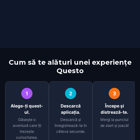
Cum să te alături unei experiențe
Questo
1
2
3
Alege-ți quest-
Descarcă
Începe și
ul.
aplicația.
distrează-te.
Găsește o
Descarcă și
Mergi la punctul
aventură care îți
înregistrează-te în
de start și joacă!
trezește
câteva secunde.
curiozitatea.