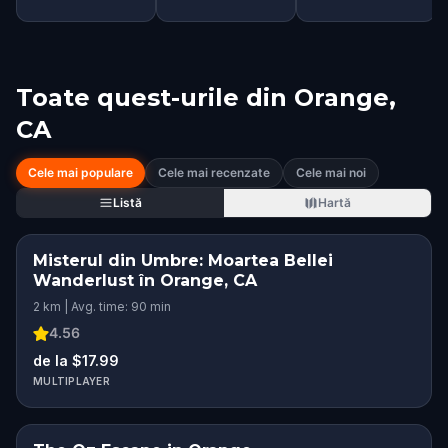
Toate quest-urile din
Orange,
CA
Cele mai populare
Cele mai recenzate
Cele mai noi
Listă
Hartă
Misterul din Umbre: Moartea Bellei
Wanderlust în Orange, CA
2 km | Avg. time: 90 min
4.56
de la $17.99
MULTIPLAYER