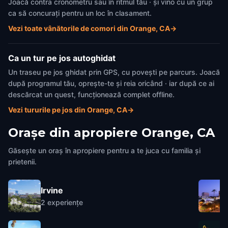
Joacă contra cronometru sau în ritmul tău · și vino cu un grup
ca să concurați pentru un loc în clasament.
Vezi toate vânătorile de comori din Orange, CA
→
Ca un tur pe jos autoghidat
Un traseu pe jos ghidat prin GPS, cu povești pe parcurs. Joacă
după programul tău, oprește-te și reia oricând · iar după ce ai
descărcat un quest, funcționează complet offline.
Vezi tururile pe jos din Orange, CA
→
Orașe din apropiere
Orange, CA
Găsește un oraș în apropiere pentru a te juca cu familia și
prietenii.
Irvine
2
experiențe