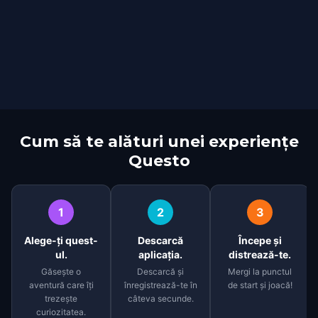
Cum să te alături unei experiențe
Questo
1
2
3
Alege-ți quest-
Descarcă
Începe și
ul.
aplicația.
distrează-te.
Găsește o
Descarcă și
Mergi la punctul
aventură care îți
înregistrează-te în
de start și joacă!
trezește
câteva secunde.
curiozitatea.