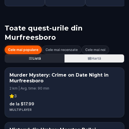
Toate quest-urile din
Murfreesboro
Cele mai populare
Cele mai recenzate
Cele mai noi
Listă
Hartă
Murder Mystery: Crime on Date Night in
Murfreesboro
2 km | Avg. time: 90 min
3
de la $17.99
MULTIPLAYER