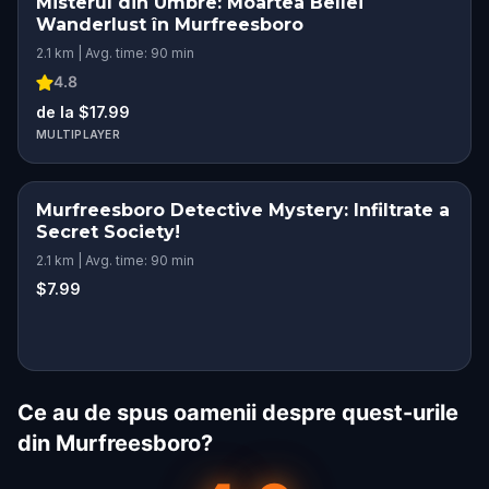
Misterul din Umbre: Moartea Bellei
Wanderlust în Murfreesboro
2.1 km | Avg. time: 90 min
4.8
de la $17.99
MULTIPLAYER
Murfreesboro Detective Mystery: Infiltrate a
Secret Society!
2.1 km | Avg. time: 90 min
$7.99
Ce au de spus oamenii despre quest-urile
din Murfreesboro?