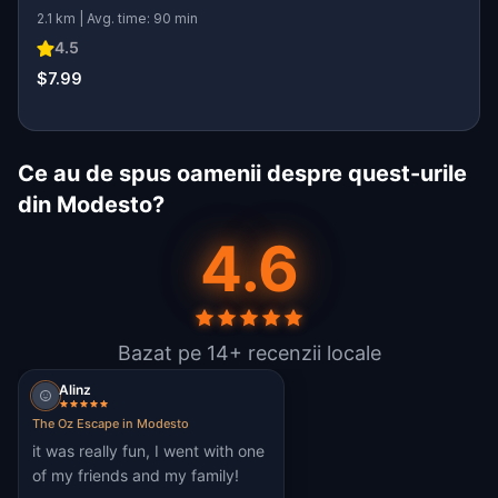
2.1 km | Avg. time: 90 min
4.5
$7.99
Ce au de spus oamenii despre quest-urile
din Modesto?
4.6
Bazat pe 14+ recenzii locale
Alinz
The Oz Escape in Modesto
it was really fun, I went with one
of my friends and my family!