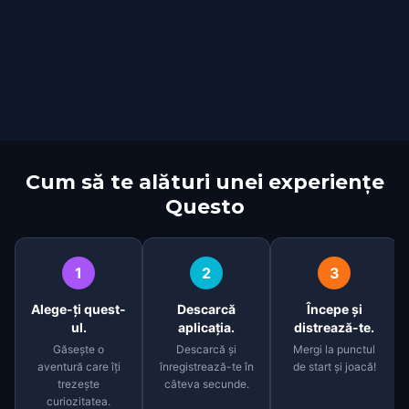
Cum să te alături unei experiențe
Questo
1
2
3
Alege-ți quest-
Descarcă
Începe și
ul.
aplicația.
distrează-te.
Găsește o
Descarcă și
Mergi la punctul
aventură care îți
înregistrează-te în
de start și joacă!
trezește
câteva secunde.
curiozitatea.