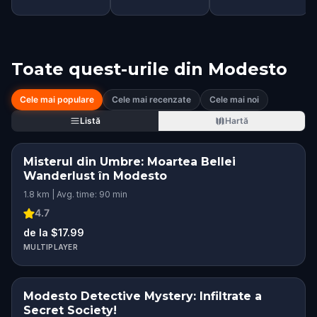
Toate quest-urile din
Modesto
Cele mai populare
Cele mai recenzate
Cele mai noi
Listă
Hartă
Misterul din Umbre: Moartea Bellei
Wanderlust în Modesto
1.8 km | Avg. time: 90 min
4.7
de la $17.99
MULTIPLAYER
Modesto Detective Mystery: Infiltrate a
Secret Society!