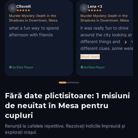
CRavelli
Lena <3
Murder Mystery: Death in the
Murder Mystery: Death in the
Shadows in Downtown, Mesa
Shadows in Downtown, Mesa
what a fun way to spend
it was really fun to drive
afternoon with friends
around the city looking at
different things and solving
different clues. some were
easy and some were hard...
Read more
we might be dumb but it wa
Verified Player
Verified Player
hard anyway lol. what a gre
adventure... gonna do
another one 😁
Fără date plictisitoare: 1 misiuni
de neuitat în Mesa pentru
cupluri
Renunță la cafelele repetitive. Rezolvați indiciile împreună și
explorați orașul.