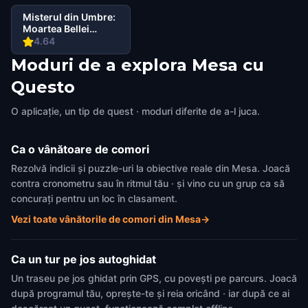
Misterul din Umbre:
Moartea Bellei
Wanderlust în
4.64
Downtown Mesa
Moduri de a explora Mesa cu
Mesa
Questo
O aplicație, un tip de quest · moduri diferite de a-l juca.
Ca o vânătoare de comori
Rezolvă indicii și puzzle-uri la obiective reale din Mesa. Joacă
contra cronometru sau în ritmul tău · și vino cu un grup ca să
concurați pentru un loc în clasament.
Vezi toate vânătorile de comori din Mesa
→
Ca un tur pe jos autoghidat
Un traseu pe jos ghidat prin GPS, cu povești pe parcurs. Joacă
după programul tău, oprește-te și reia oricând · iar după ce ai