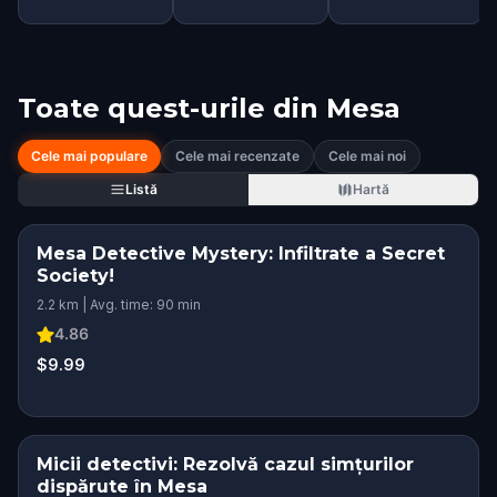
Toate quest-urile din
Mesa
Cele mai populare
Cele mai recenzate
Cele mai noi
Listă
Hartă
Mesa Detective Mystery: Infiltrate a Secret
Society!
2.2 km | Avg. time: 90 min
4.86
$9.99
Micii detectivi: Rezolvă cazul simțurilor
dispărute în Mesa