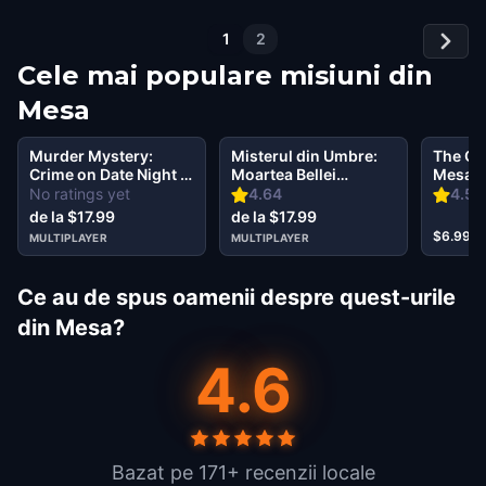
1
2
Cele mai populare misiuni din
Mesa
Murder Mystery:
Misterul din Umbre:
The Oz
Crime on Date Night in
Moartea Bellei
Mesa
Downtown, Mesa
Wanderlust în
No ratings yet
4.64
4.56
Downtown Mesa
de la $17.99
de la $17.99
Mesa
$6.99
MULTIPLAYER
MULTIPLAYER
Ce au de spus oamenii despre quest-urile
din Mesa?
4.6
Bazat pe 171+ recenzii locale