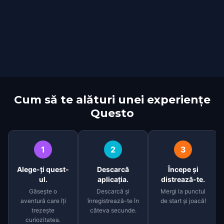
Cum să te alături unei experiențe
Questo
1
2
3
Alege-ți quest-
Descarcă
Începe și
ul.
aplicația.
distrează-te.
Găsește o
Descarcă și
Mergi la punctul
aventură care îți
înregistrează-te în
de start și joacă!
trezește
câteva secunde.
curiozitatea.