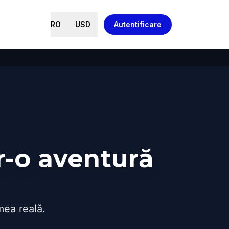
RO
USD
Autentificare
r-o aventură
mea reală.