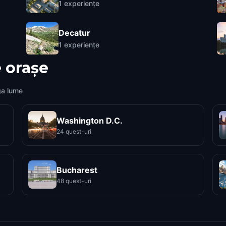
1
experiențe
Decatur
1
experiențe
 orașe
ga lume
Washington D.C.
24 quest-uri
Bucharest
48 quest-uri