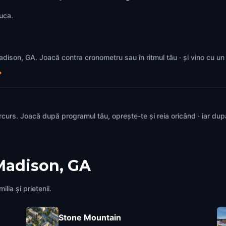
juca.
 Madison, GA. Joacă contra cronometru sau în ritmul tău · și vino cu u
→
rcurs. Joacă după programul tău, oprește-te și reia oricând · iar du
Madison, GA
lia și prietenii.
Stone Mountain