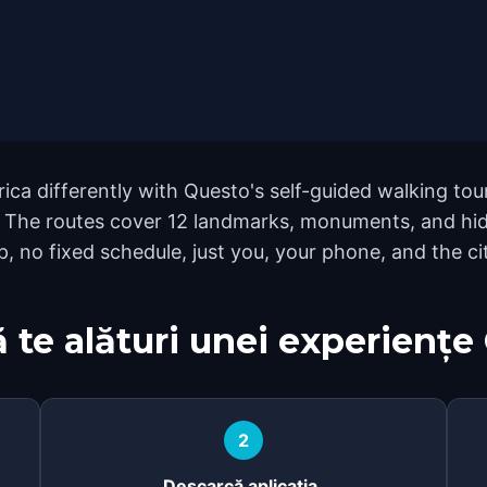
ca differently with Questo's self-guided walking tour
. The routes cover 12 landmarks, monuments, and hid
, no fixed schedule, just you, your phone, and the ci
 te alături unei experiențe
2
Descarcă aplicația.