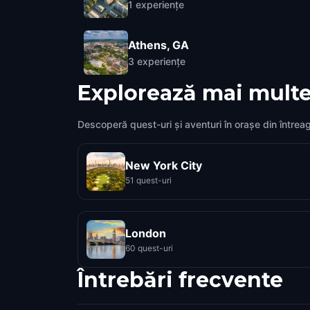
1
experiențe
Athens, GA
3
experiențe
Explorează mai multe
Descoperă quest-uri și aventuri în orașe din întrea
New York City
51 quest-uri
London
60 quest-uri
Întrebări frecvente