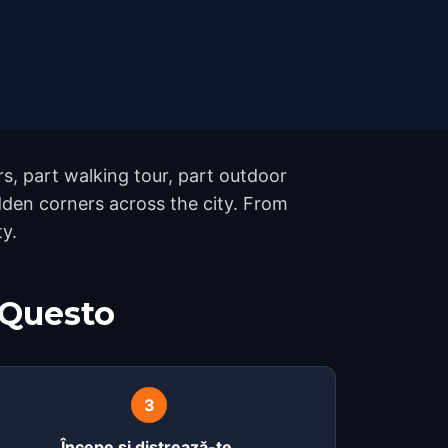
s, part walking tour, part outdoor
den corners across the city. From
ty.
 Questo
3
Începe și distrează-te.