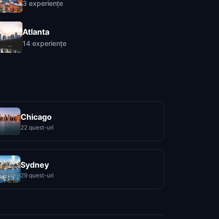
3
experiențe
Atlanta
14
experiențe
Chicago
22 quest-uri
Sydney
29 quest-uri