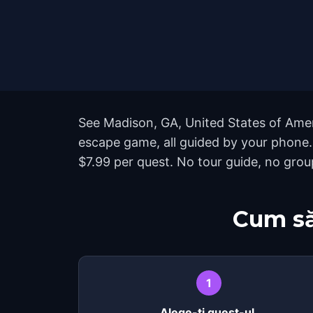
See Madison, GA, United States of Ameri
escape game, all guided by your phone
$7.99 per quest. No tour guide, no group
Cum să
1
Alege-ți quest-ul.