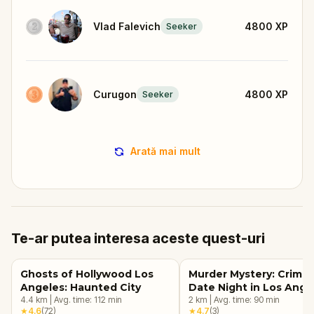
Vlad Falevich
4800
XP
Seeker
Curugon
4800
XP
Seeker
Arată mai mult
Te-ar putea interesa aceste quest-uri
Ghosts of Hollywood Los
Murder Mystery: Crime
Angeles: Haunted City
Date Night in Los Ange
4.4
km
|
Avg. time:
112
min
2
km
|
Avg. time:
90
min
★
4.6
(
72
)
★
4.7
(
3
)