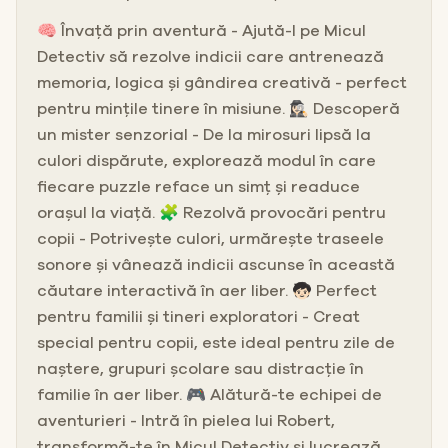
🧠 Învață prin aventură - Ajută-l pe Micul
Detectiv să rezolve indicii care antrenează
memoria, logica și gândirea creativă - perfect
pentru mințile tinere în misiune. 🕵🏻‍♀️ Descoperă
un mister senzorial - De la mirosuri lipsă la
culori dispărute, explorează modul în care
fiecare puzzle reface un simț și readuce
orașul la viață. 🧩 Rezolvă provocări pentru
copii - Potrivește culori, urmărește traseele
sonore și vânează indicii ascunse în această
căutare interactivă în aer liber. 🧒🏻 Perfect
pentru familii și tineri exploratori - Creat
special pentru copii, este ideal pentru zile de
naștere, grupuri școlare sau distracție în
familie în aer liber. 🎮 Alătură-te echipei de
aventurieri - Intră în pielea lui Robert,
transformă-te în Micul Detectiv și lucrează