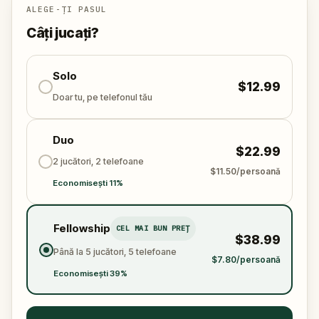
Cine a furat Piatra Simțurilor?
Poate echipa să
ALEGE-ȚI PASUL
rezolve enigma, să urmărească indiciile și să aducă
Câți jucați?
Piatra înapoi înainte de a fi prea târziu?
🌈 Alătură-te
Micului Detectiv
în această aventură
colorată în aer liber pentru
Solo
a salva simțurile
.
$12.99
Doar tu, pe telefonul tău
Duo
$22.99
2 jucători, 2 telefoane
$11.50/persoană
Economisești 11%
Fellowship
CEL MAI BUN PREȚ
$38.99
Până la 5 jucători, 5 telefoane
$7.80/persoană
Economisești 39%