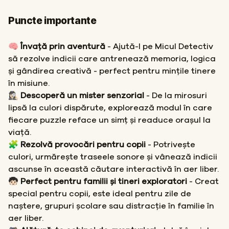
Puncte importante
🧠
Învață prin aventură
- Ajută-l pe Micul Detectiv
să rezolve indicii care antrenează memoria, logica
și gândirea creativă - perfect pentru mințile tinere
în misiune.
🕵🏻‍♀️ Descoperă un mister senzorial
- De la mirosuri
lipsă la culori dispărute, explorează modul în care
fiecare puzzle reface un simț și readuce orașul la
viață.
🧩 Rezolvă provocări pentru copii
- Potrivește
culori, urmărește traseele sonore și vânează indicii
ascunse în această căutare interactivă în aer liber.
🧒🏻 Perfect pentru familii și tineri exploratori
- Creat
special pentru copii, este ideal pentru zile de
naștere, grupuri școlare sau distracție în familie în
aer liber.