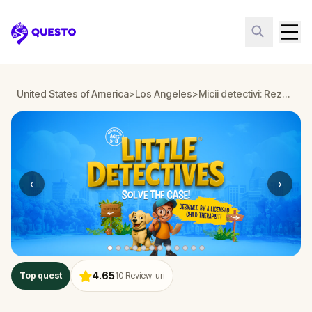
Questo
United States of America
>
Los Angeles
>
Micii detectivi: Rezolvă cazul simțurilor dispărute în Los Angeles
‹
›
4.65
Top quest
10
Review-uri