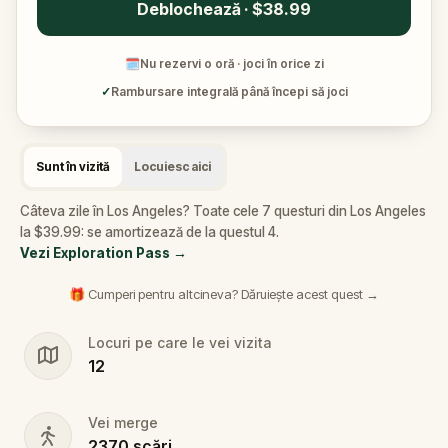
Deblochează · $38.99
🗓
Nu rezervi o oră · joci în orice zi
✓
Rambursare integrală până începi să joci
Sunt în vizită
Locuiesc aici
Câteva zile în Los Angeles? Toate cele 7 questuri din Los Angeles
la $39.99: se amortizează de la questul 4.
Vezi Exploration Pass
→
🎁 Cumperi pentru altcineva? Dăruiește acest quest →
Locuri pe care le vei vizita
12
Vei merge
2370
scări