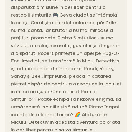
dispărută: o misiune în aer liber pentru a
restabili simțurile 🎮 Ceva ciudat se întâmplă
în oraș... Cerul și-a pierdut culoarea, păsările
nu mai cântă, iar brutăria nu mai miroase a
prăjituri proaspete. Piatra Simțurilor - sursa
văzului, auzului, mirosului, gustului și atingerii -
a dispărut! Robert primește un apel pe Hug-O-
Fon. Imediat, se transformă în Micul Detectiv și
își adună echipa de încredere: Pandi, Rocky,
Sandy și Zee . Împreună, pleacă în cătarea
pietrei dispărute pentru a o readuce la locul ei
în inima orașului. Cine a furat Piatra
Simțurilor? Poate echipa să rezolve enigma, să
urmărească indiciile și să aducă Piatra înapoi
înainte de a fi prea târziu? 🌈 Alătură-te
Micului Detectiv în această aventură colorată
în aer liber pentru a salva simțurile .