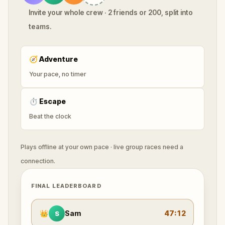
Invite your whole crew · 2 friends or 200, split into
teams.
🧭
Adventure
Your pace, no timer
⏱
Escape
Beat the clock
Plays offline at your own pace · live group races need a
connection.
FINAL LEADERBOARD
👑
Sam
47:12
S