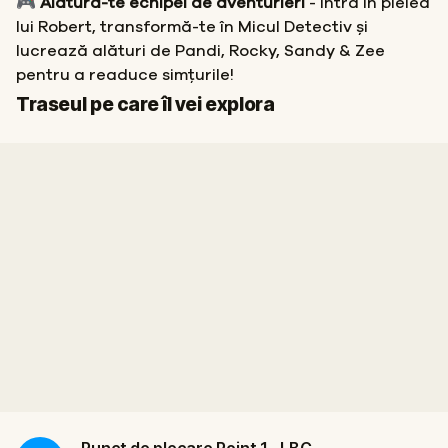
🎮 Alătură-te echipei de aventurieri
- Intră în pielea
lui Robert, transformă-te în Micul Detectiv și
lucrează alături de Pandi, Rocky, Sandy & Zee
pentru a readuce simțurile!
Start
Sosire
Traseul pe care îl vei explora
Punct de plecare
Point 1 - LBC