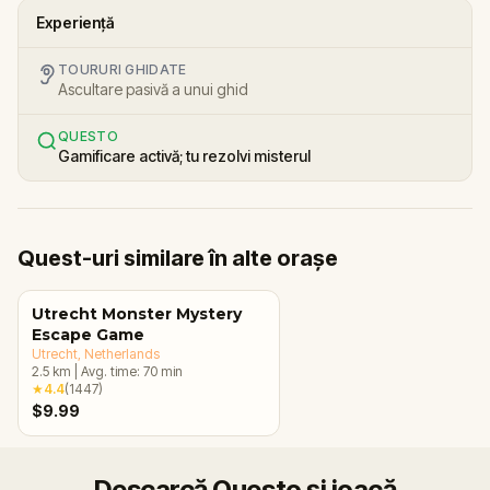
Experiență
TOURURI GHIDATE
Ascultare pasivă a unui ghid
QUESTO
Gamificare activă; tu rezolvi misterul
Quest-uri similare în alte orașe
Utrecht Monster Mystery
Escape Game
Utrecht
, Netherlands
2.5
km
|
Avg. time:
70
min
★
4.4
(
1447
)
$9.99
Descarcă Questo și joacă