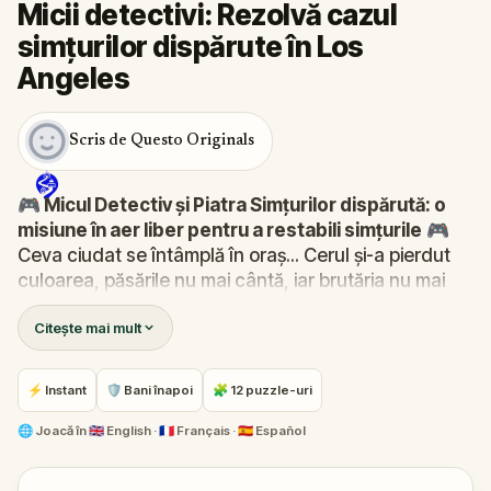
Micii detectivi: Rezolvă cazul
simțurilor dispărute în Los
Angeles
Scris de Questo Originals
🎮 Micul Detectiv și Piatra Simțurilor dispărută: o
misiune în aer liber pentru a restabili simțurile
🎮
Ceva ciudat se întâmplă în oraș... Cerul și-a pierdut
culoarea, păsările nu mai cântă, iar brutăria nu mai
miroase a prăjituri proaspete. Piatra Simțurilor - sursa
Citește mai mult
văzului, auzului, mirosului, gustului și atingerii - a
dispărut!
Robert primește un apel pe Hug-O-Fon. Imediat, se
⚡ Instant
🛡 Bani înapoi
🧩 12 puzzle-uri
transformă în
Micul Detectiv
și își adună echipa de
încredere:
Pandi, Rocky, Sandy și Zee
. Împreună,
🌐
Joacă în
🇬🇧 English · 🇫🇷 Français · 🇪🇸 Español
pleacă în cătarea pietrei dispărute pentru a o
readuce la locul ei în inima orașului.