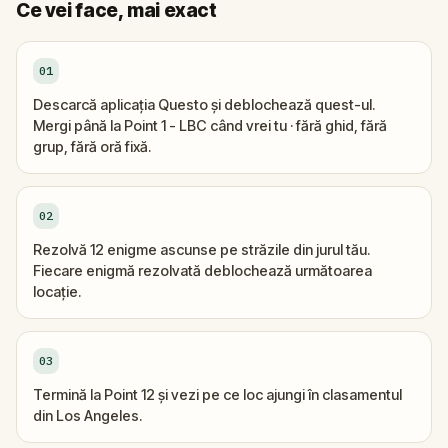
Ce vei face, mai exact
01
Descarcă aplicația Questo și deblochează quest-ul.
Mergi până la Point 1 - LBC când vrei tu · fără ghid, fără
grup, fără oră fixă.
02
Rezolvă 12 enigme ascunse pe străzile din jurul tău.
Fiecare enigmă rezolvată deblochează următoarea
locație.
03
Termină la Point 12 și vezi pe ce loc ajungi în clasamentul
din Los Angeles.