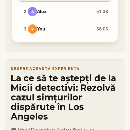
2
Alex
51:38
A
3
You
58:05
Y
DESPRE ACEASTĂ EXPERIENȚĂ
La ce să te aștepți de la
Micii detectivi: Rezolvă
cazul simțurilor
dispărute în Los
Angeles
🎮 Micul Detectiv și Piatra Simțurilor