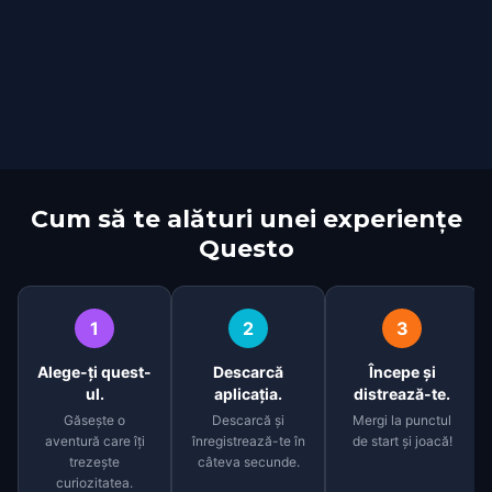
Cum să te alături unei experiențe
Questo
1
2
3
Alege-ți quest-
Descarcă
Începe și
ul.
aplicația.
distrează-te.
Găsește o
Descarcă și
Mergi la punctul
aventură care îți
înregistrează-te în
de start și joacă!
trezește
câteva secunde.
curiozitatea.