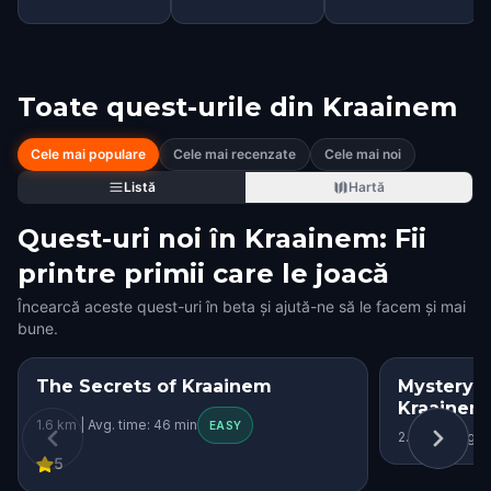
Toate quest-urile din
Kraainem
Cele mai populare
Cele mai recenzate
Cele mai noi
Listă
Hartă
Quest-uri noi în Kraainem: Fii
printre primii care le joacă
Încearcă aceste quest-uri în beta și ajută-ne să le facem și mai
bune.
The Secrets of Kraainem
Mystery in
STEP INTO THE STORY
Kraainem
1.6 km | Avg. time: 46 min
KIDS' FAVORITE
EASY
2.4 km | Avg. t
5