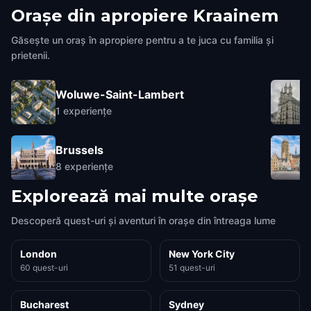
Orașe din apropiere
Kraainem
Găsește un oraș în apropiere pentru a te juca cu familia și
prietenii.
Woluwe-Saint-Lambert
1
experiențe
Brussels
8
experiențe
Explorează mai multe orașe
Descoperă quest-uri și aventuri în orașe din întreaga lume
London
New York City
60 quest-uri
51 quest-uri
Bucharest
Sydney