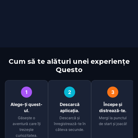
Cum să te alături unei experiențe
Questo
1
2
3
Alege-ți quest-
Descarcă
Începe și
ul.
aplicația.
distrează-te.
Găsește o
Descarcă și
Mergi la punctul
aventură care îți
înregistrează-te în
de start și joacă!
trezește
câteva secunde.
curiozitatea.