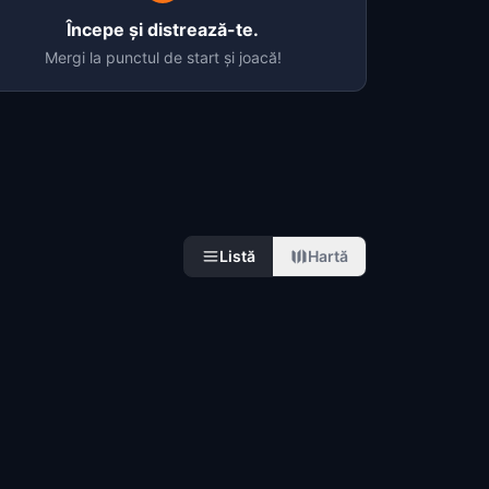
Începe și distrează-te.
Mergi la punctul de start și joacă!
Listă
Hartă