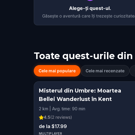
Alege-ți quest-ul.
Găsește o aventură care îți trezește curiozitate
Toate quest-urile din
Cele mai populare
Cele mai recenzate
Misterul din Umbre: Moartea
Bellei Wanderlust în Kent
2 km | Avg. time: 90 min
4.5
(
2
reviews)
de la $17.99
MULTIPLAYER