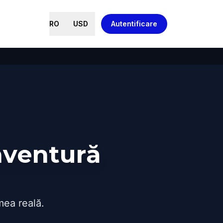
RO
USD
Autentificare
aventură
mea reală.