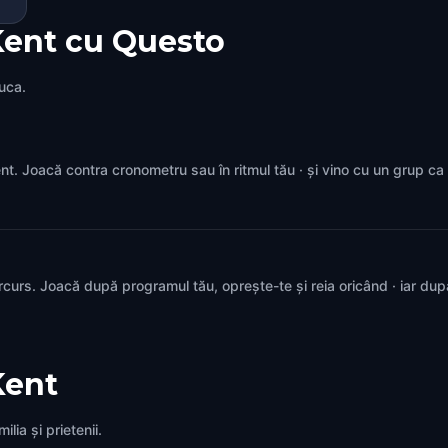
Kent cu Questo
juca.
Kent. Joacă contra cronometru sau în ritmul tău · și vino cu un grup c
rcurs. Joacă după programul tău, oprește-te și reia oricând · iar du
Kent
lia și prietenii.