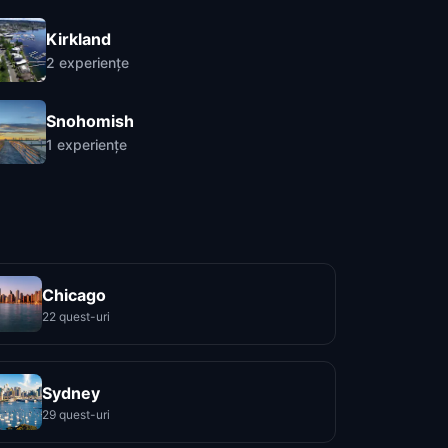
Kirkland
2
experiențe
Snohomish
1
experiențe
Chicago
22 quest-uri
Sydney
29 quest-uri