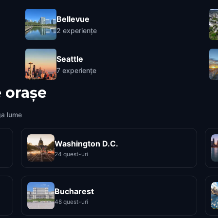
Bellevue
2
experiențe
Seattle
7
experiențe
 orașe
ga lume
Washington D.C.
24 quest-uri
Bucharest
48 quest-uri