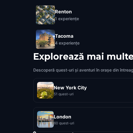
Renton
1
experiențe
Tacoma
4
experiențe
Explorează mai multe
Descoperă quest-uri și aventuri în orașe din întrea
New York City
51 quest-uri
London
60 quest-uri