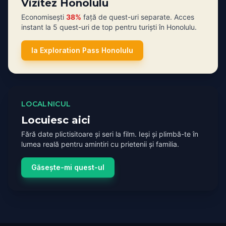
Vizitez Honolulu
Economisești
38%
față de quest-uri separate. Acces
instant la 5 quest-uri de top pentru turiști în Honolulu.
Ia Exploration Pass Honolulu
LOCALNICUL
Locuiesc aici
Fără date plictisitoare și seri la film. Ieși și plimbă-te în
lumea reală pentru amintiri cu prietenii și familia.
Găsește-mi quest-ul