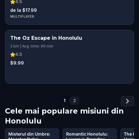
4.5
de la $17.99
MULTIPLAYER
The Oz Escape in Honolulu
2 km | Avg. time: 90 min
4.5
$9.99
1
2
Cele mai populare misiuni din
Honolulu
Misterul din Umbre:
Romantic Honolulu:
The Oz