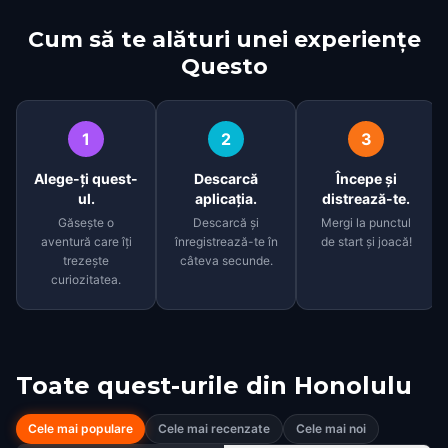
Cum să te alături unei experiențe
Questo
1
2
3
Alege-ți quest-
Descarcă
Începe și
ul.
aplicația.
distrează-te.
Găsește o
Descarcă și
Mergi la punctul
aventură care îți
înregistrează-te în
de start și joacă!
trezește
câteva secunde.
curiozitatea.
Toate quest-urile din
Honolulu
Cele mai populare
Cele mai recenzate
Cele mai noi