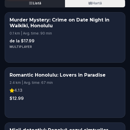
Listă
Hartă
Murder Mystery: Crime on Date Night in
Waikiki, Honolulu
0.1 km | Avg. time: 90 min
de la $17.99
MULTIPLAYER
Romantic Honolulu: Lovers in Paradise
ROMANTIC ADVENTURE
2.4 km | Avg. time: 67 min
4.13
$12.99