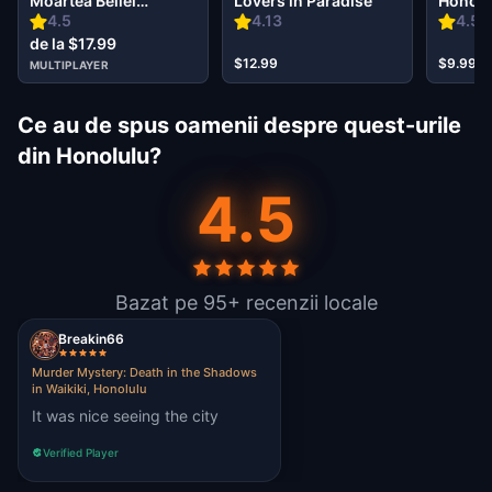
Moartea Bellei
Lovers in Paradise
Honolu
Wanderlust în Waikiki
4.5
4.13
4.5
Honolulu
de la $17.99
$12.99
$9.99
MULTIPLAYER
Ce au de spus oamenii despre quest-urile
din Honolulu?
4.5
Bazat pe 95+ recenzii locale
Breakin66
Murder Mystery: Death in the Shadows
in Waikiki, Honolulu
It was nice seeing the city
Verified Player