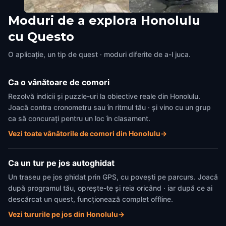
Moduri de a explora Honolulu
Ukulele Store
Storyteller Statue
cu Questo
Honolulu
,
United States of America
Honolulu
,
United States of Amer
O aplicație, un tip de quest · moduri diferite de a-l juca.
Ca o vânătoare de comori
Rezolvă indicii și puzzle-uri la obiective reale din Honolulu.
Joacă contra cronometru sau în ritmul tău · și vino cu un grup
ca să concurați pentru un loc în clasament.
Vezi toate vânătorile de comori din Honolulu
→
Ca un tur pe jos autoghidat
Un traseu pe jos ghidat prin GPS, cu povești pe parcurs. Joacă
după programul tău, oprește-te și reia oricând · iar după ce ai
descărcat un quest, funcționează complet offline.
Vezi tururile pe jos din Honolulu
→