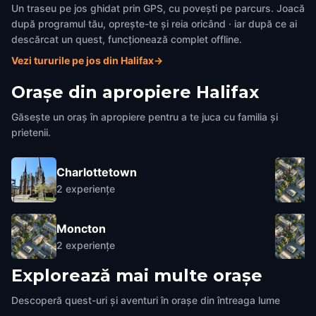
Un traseu pe jos ghidat prin GPS, cu povești pe parcurs. Joacă
după programul tău, oprește-te și reia oricând · iar după ce ai
descărcat un quest, funcționează complet offline.
Vezi tururile pe jos din Halifax
→
Orașe din apropiere
Halifax
Găsește un oraș în apropiere pentru a te juca cu familia și
prietenii.
Charlottetown
2
experiențe
Moncton
2
experiențe
Explorează mai multe orașe
Descoperă quest-uri și aventuri în orașe din întreaga lume