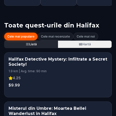
Toate quest-urile din
Halifax
Cele mai populare
Cele mai recenzate
Cele mai noi
Listă
Hartă
Halifax Detective Mystery: Infiltrate a Secret
Society!
1.9 km | Avg. time: 90 min
4.25
$9.99
Misterul din Umbre: Moartea Bellei
Wanderlust în Halifax