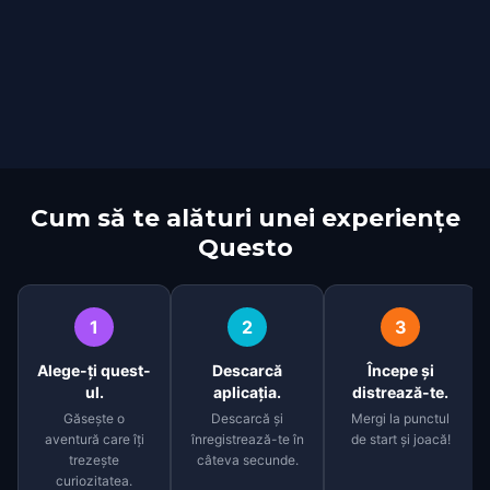
Cum să te alături unei experiențe
Questo
1
2
3
Alege-ți quest-
Descarcă
Începe și
ul.
aplicația.
distrează-te.
Găsește o
Descarcă și
Mergi la punctul
aventură care îți
înregistrează-te în
de start și joacă!
trezește
câteva secunde.
curiozitatea.