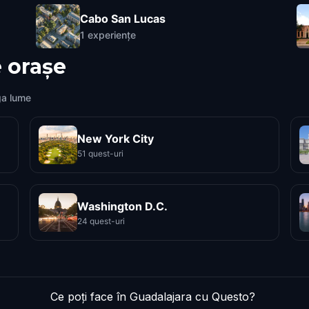
Cabo San Lucas
1
experiențe
 orașe
ga lume
New York City
51 quest-uri
Washington D.C.
24 quest-uri
Ce poți face în Guadalajara cu Questo?