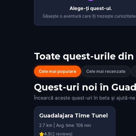
Alege-ți quest-ul.
Găsește o aventură care îți trezește curiozitate
Toate quest-urile din
Cele mai populare
Cele mai recenzate
Quest-uri noi în Guada
Încearcă aceste quest-uri în beta și ajută-ne
Guadalajara Time Tunel
2.7 km | Avg. time: 108 min
4.5
(
2
reviews)