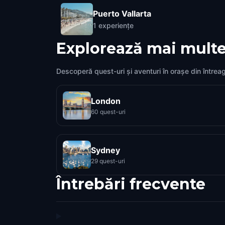
Puerto Vallarta
1
experiențe
Explorează mai multe
Descoperă quest-uri și aventuri în orașe din întrea
London
60 quest-uri
Sydney
29 quest-uri
Întrebări frecvente