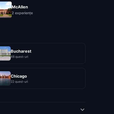
McAllen
2
experiențe
Bucharest
48 quest-uri
Chicago
22 quest-uri