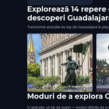
Explorează 14 repere
descoperi Guadalajar
Transformă atracțiile de top din Guadalajara în pla
Moduri de a explora 
A brave woman
Coat 
Guadalajara
,
Mexico
Guadal
O aplicație, un tip de quest — moduri diferite de a-l