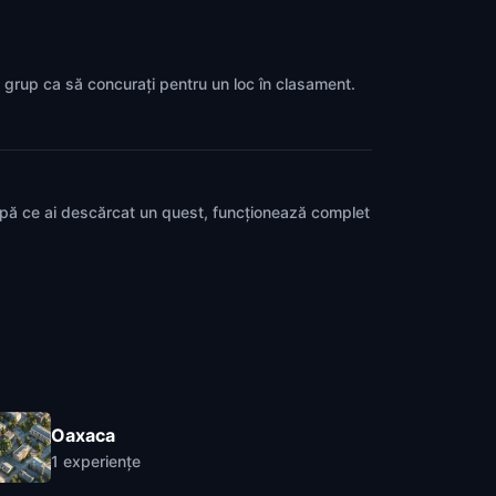
n grup ca să concurați pentru un loc în clasament.
upă ce ai descărcat un quest, funcționează complet
Oaxaca
1
experiențe