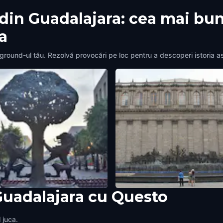
 din Guadalajara: cea mai bu
a
yground-ul tău. Rezolvă provocări pe loc pentru a descoperi istoria 
Guadalajara cu Questo
of Arms
Year 1542 - Foundation
ajara
,
Mexico
Guadalajara
,
Mexico
 juca.