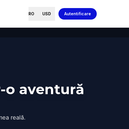
RO
USD
Autentificare
r-o aventură
mea reală.