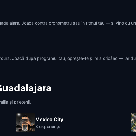
 Guadalajara. Joacă contra cronometru sau în ritmul tău — și vino cu u
rcurs. Joacă după programul tău, oprește-te și reia oricând — iar d
Guadalajara
lia și prietenii.
Mexico City
8
experiențe