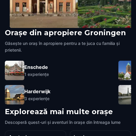
Orașe din apropiere
Groningen
De Korenbeurs
Prinsentuin
Groningen
,
Netherlands
Groningen
,
Netherlands
Găsește un oraș în apropiere pentru a te juca cu familia și
prietenii.
Enschede
1
experiențe
Harderwijk
3
experiențe
Explorează mai multe orașe
Descoperă quest-uri și aventuri în orașe din întreaga lume