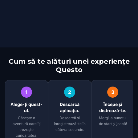
Cum să te alături unei experiențe
Questo
1
2
3
Alege-ți quest-
Descarcă
Începe și
ul.
aplicația.
distrează-te.
Găsește o
Descarcă și
Mergi la punctul
aventură care îți
înregistrează-te în
de start și joacă!
trezește
câteva secunde.
curiozitatea.