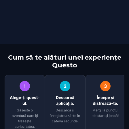
Cum să te alături unei experiențe
Questo
1
2
3
Alege-ți quest-
Descarcă
Începe și
ul.
aplicația.
distrează-te.
Găsește o
Descarcă și
Mergi la punctul
aventură care îți
înregistrează-te în
de start și joacă!
trezește
câteva secunde.
curiozitatea.