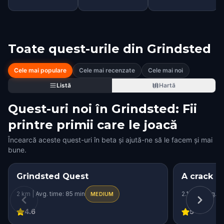
Toate quest-urile din
Grindsted
Cele mai populare
Cele mai recenzate
Cele mai noi
Listă
Hartă
Quest-uri noi în Grindsted: Fii
printre primii care le joacă
Încearcă aceste quest-uri în beta și ajută-ne să le facem și mai
bune.
Grindsted Quest
A crack i
2 km | Avg. time: 85 min
2.1 km | Avg. t
MEDIUM
4.6
5