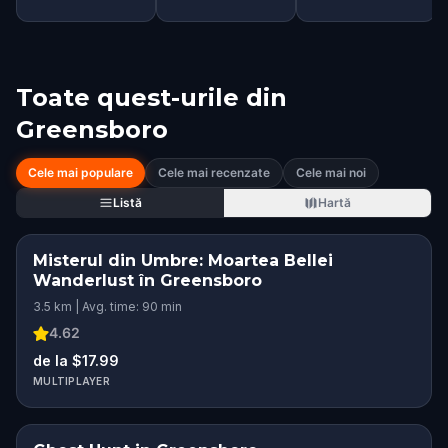
Toate quest-urile din
Greensboro
Cele mai populare
Cele mai recenzate
Cele mai noi
Listă
Hartă
Misterul din Umbre: Moartea Bellei
Wanderlust în Greensboro
3.5 km | Avg. time: 90 min
4.62
de la $17.99
MULTIPLAYER