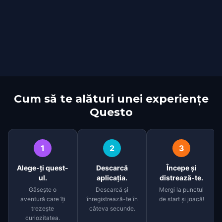
Cum să te alături unei experiențe
Questo
1
2
3
Alege-ți quest-
Descarcă
Începe și
ul.
aplicația.
distrează-te.
Găsește o
Descarcă și
Mergi la punctul
aventură care îți
înregistrează-te în
de start și joacă!
trezește
câteva secunde.
curiozitatea.