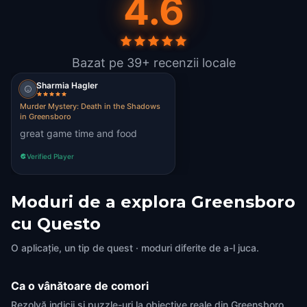
4.6
Bazat pe 39+ recenzii locale
Sharmia Hagler
Murder Mystery: Death in the Shadows
in Greensboro
great game time and food
Verified Player
Moduri de a explora Greensboro
cu Questo
O aplicație, un tip de quest · moduri diferite de a-l juca.
Ca o vânătoare de comori
Rezolvă indicii și puzzle-uri la obiective reale din Greensboro.