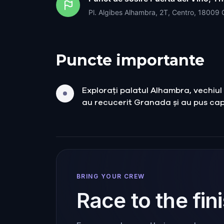
Pl. Algibes Alhambra, 2T, Centro, 18009
Puncte importante
Explorați palatul Alhambra, vechiul 
au recucerit Granada și au pus cap
BRING YOUR CREW
Race to the fin