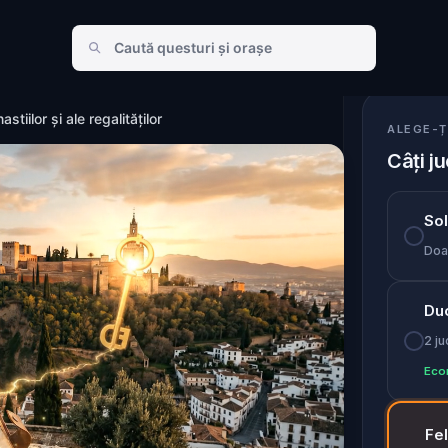
i ale regalităților
tiilor și ale regalităților
ALEGE-Ț
Câți ju
So
Doar
Du
2 ju
Eco
Fe