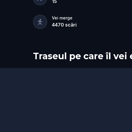
15
Vei merge
4470
scări
Traseul pe care îl vei
Start
Sosire