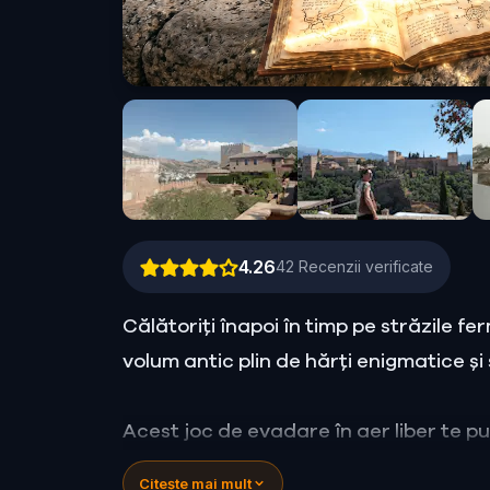
4.26
42
Recenzii verificate
Călătoriți înapoi în timp pe străzile 
volum antic plin de hărți enigmatice și
Acest joc de evadare în aer liber te p
legendare
, despre care se crede că 
Citește mai mult