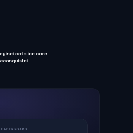
reginei catolice care
econquistei.
 LEADERBOARD