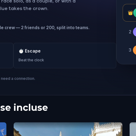
ace solo, as a couple, or with a
 clue takes the crown.
👑
le crew — 2 friends or 200, split into teams.
2
3
⏱
Escape
Beat the clock
s need a connection.
se incluse