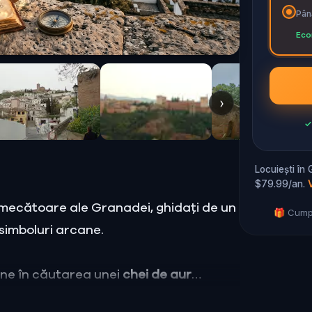
Până
Eco
›
✓
Locuiești în
$79.99/an.
fermecătoare ale Granadei, ghidați de un
🎁 Cumpe
 simboluri arcane.
une în căutarea unei
chei de aur
ar putea debloca camerele ascunse