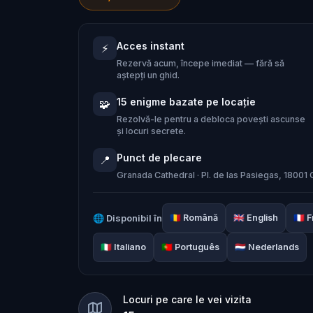
într-un palat creat de familiile regale
Acces instant
⚡
Zvonurile șoptesc despre comorile ini
Rezervă acum, începe imediat — fără să
acestea, drumul spre bogății este pav
aștepți un ghid.
evaziv, eludează teama de
ochiul rău
15 enigme bazate pe locație
🧩
complicate care duc chiar în inima re
Rezolvă-le pentru a debloca povești ascunse
și locuri secrete.
Punct de plecare
📍
Vei reuși să dezgropi secretele care au
Granada Cathedral · Pl. de las Pasiegas, 18001
secole?
🌐
Disponibil în
🇷🇴
Română
🇬🇧
English
🇫🇷
F
🇮🇹
Italiano
🇵🇹
Português
🇳🇱
Nederlands
Locuri pe care le vei vizita