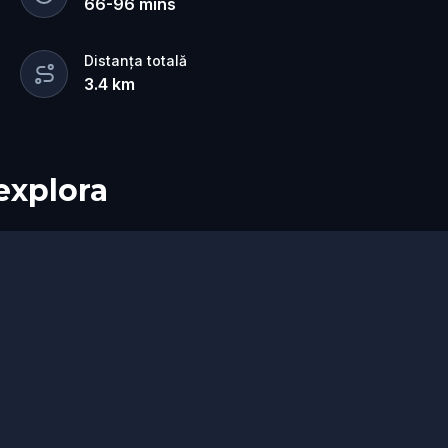
66
-
96
mins
Distanța totală
3.4
km
 explora