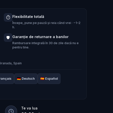
 de odinioară.
Flexibilitate totală
⏱️
maginabile păzite înăuntru. Cu toate
Începe, pune pe pauză și reia când vrei · ~1–2
at cu provocări: caută-l pe
Astrologul
h.
și navighează prin
labirinturile
Garanție de returnare a banilor
🛡️
gească a reședinței regale.
Rambursare integrală în 30 de zile dacă nu e
pentru tine.
 fost învăluite în mister timp de
 Granada, Spain
rançais
🇩🇪
Deutsch
🇪🇸
Español
Te va lua