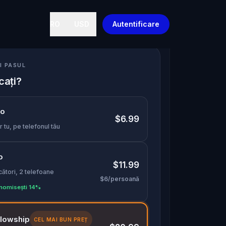
RO
USD
Autentificare
I PASUL
cați?
lo
$6.99
 tu, pe telefonul tău
o
$11.99
cători, 2 telefoane
$6/persoană
nomisești 14%
llowship
CEL MAI BUN PREȚ