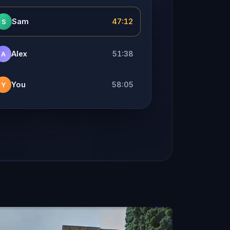
Sam
47:12
S
Alex
51:38
A
You
58:05
Y