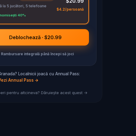
$20.99
 la 5 jucători, 5 telefoane
$4.2/persoană
nomisești 40%
Deblochează · $20.99
Rambursare integrală până începi să joci
 Granada? Localnicii joacă cu Annual Pass:
Vezi Annual Pass
→
ri pentru altcineva? Dăruiește acest quest →