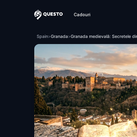
Cadouri
Questo
Granada medievală: Secretele dinastiilor ș
Spain
>
Granada
>
Granada medievală: Secretele dinas