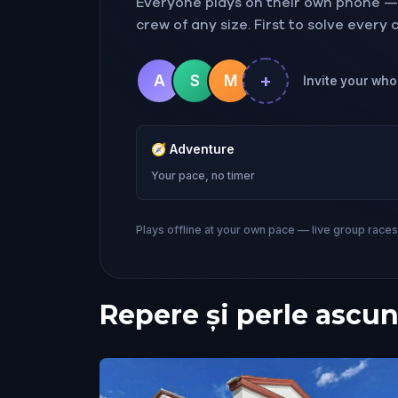
Everyone plays on their own phone — r
crew of any size. First to solve every
+
A
S
M
Invite your who
🧭
Adventure
Your pace, no timer
Plays offline at your own pace — live group race
Repere și perle ascun