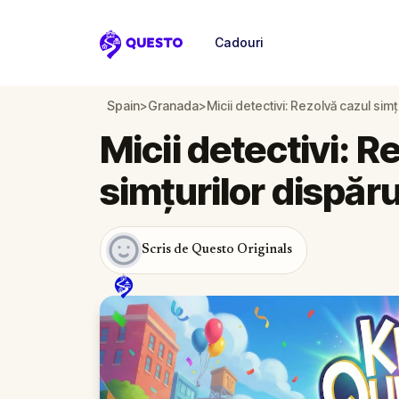
Cadouri
Questo
Spain
>
Granada
>
Micii detectivi: Rezolvă cazul sim
Micii detectivi: R
simțurilor dispăr
Scris de Questo Originals