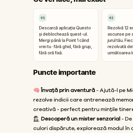
01
02
Descarcă aplicația Questo
Rezolvă 12 
și deblochează quest-ul.
ascunse pe s
Mergi până la Point 1 când
jurul tău. Fi
vrei tu · fără ghid, fără grup,
rezolvată d
fără oră fixă.
următoarea l
Puncte importante
🧠
Învață prin aventură
- Ajută-l pe M
rezolve indicii care antrenează memori
creativă - perfect pentru mințile tinere
🕵🏻‍♀️ Descoperă un mister senzorial
- De 
culori dispărute, explorează modul în 