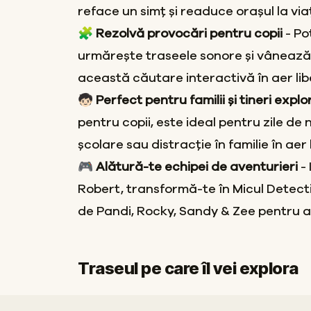
reface un simț și readuce orașul la via
🧩 Rezolvă provocări pentru copii
- Pot
urmărește traseele sonore și vânează 
această căutare interactivă în aer lib
🧒🏻 Perfect pentru familii și tineri explo
pentru copii, este ideal pentru zile de 
școlare sau distracție în familie în aer l
🎮 Alătură-te echipei de aventurieri
- 
Robert, transformă-te în Micul Detecti
de Pandi, Rocky, Sandy & Zee pentru a
Traseul pe care îl vei explora
Start
Sosire