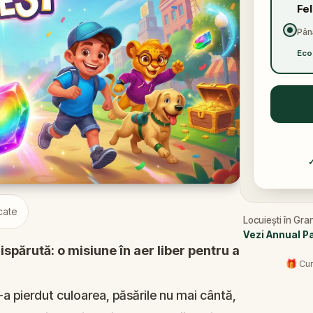
Fe
Până
Eco
cate
Locuiești în Gra
Vezi Annual P
ispărută: o misiune în aer liber pentru a
🎁 Cum
i-a pierdut culoarea, păsările nu mai cântă,