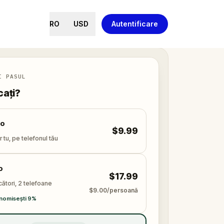
RO
USD
Autentificare
I PASUL
cați?
lo
$9.99
 tu, pe telefonul tău
o
$17.99
cători, 2 telefoane
$9.00/persoană
nomisești 9%