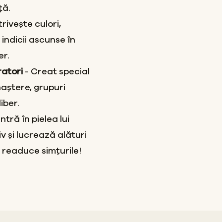
ță.
rivește culori,
indicii ascunse în
er.
ratori
- Creat special
naștere, grupuri
iber.
Intră în pielea lui
v și lucrează alături
 readuce simțurile!