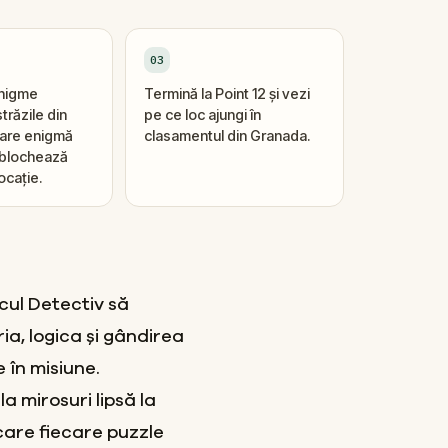
03
enigme
Termină la Point 12 și vezi
trăzile din
pe ce loc ajungi în
ecare enigmă
clasamentul din Granada.
eblochează
ocație.
icul Detectiv să
a, logica și gândirea
 în misiune.
la mirosuri lipsă la
care fiecare puzzle