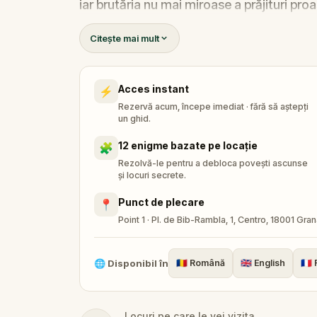
iar brutăria nu mai miroase a prăjituri proa
auzului, mirosului, gustului și atingerii - a
Citește mai mult
Robert primește un apel pe Hug-O-Fon. I
își adună echipa de încredere:
Pandi, Roc
Acces instant
⚡
cătarea pietrei dispărute pentru a o readuc
Rezervă acum, începe imediat · fără să aștepți
Cine a furat Piatra Simțurilor?
Poate ec
un ghid.
indiciile și să aducă Piatra înapoi înainte d
12 enigme bazate pe locație
🧩
🌈 Alătură-te
Micului Detectiv
în aceast
Rezolvă-le pentru a debloca povești ascunse
și locuri secrete.
salva simțurile
.
Punct de plecare
📍
Point 1 · Pl. de Bib-Rambla, 1, Centro, 18001 Gra
🌐
Disponibil în
🇷🇴
Română
🇬🇧
English
🇫🇷
Locuri pe care le vei vizita