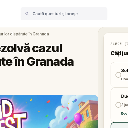
țurilor dispărute în Granada
ezolvă cazul
ALEGE-Ț
Câți ju
ute în Granada
So
Doar
Du
2 ju
Eco