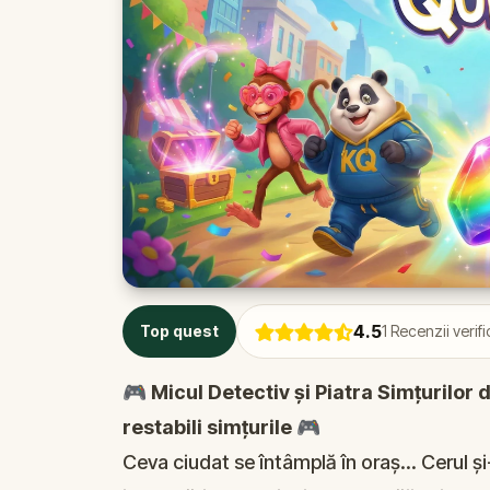
4.5
Top quest
1
Recenzii verifi
🎮 Micul Detectiv și Piatra Simțurilor d
restabili simțurile
🎮
Ceva ciudat se întâmplă în oraș... Cerul ș