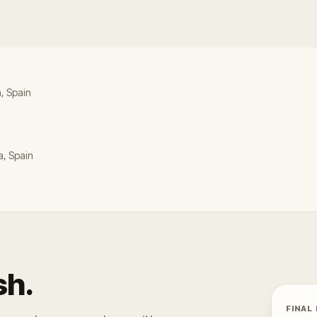
, Spain
a, Spain
sh.
FINAL