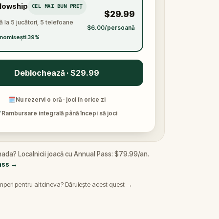
llowship
CEL MAI BUN PREȚ
$29.99
 la 5 jucători, 5 telefoane
$6.00/persoană
nomisești 39%
Deblochează · $29.99
🗓
Nu rezervi o oră · joci în orice zi
✓
Rambursare integrală până începi să joci
nada? Localnicii joacă cu Annual Pass: $79.99/an.
ass
→
peri pentru altcineva? Dăruiește acest quest →