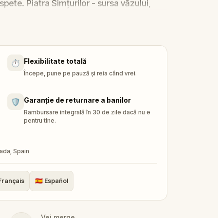
spete. Piatra Simțurilor - sursa văzului,
 dispărut!
mediat, se transformă în
Micul Detectiv
și
ky, Sandy și Zee
. Împreună, pleacă în
Flexibilitate totală
⏱️
e la locul ei în inima orașului.
Începe, pune pe pauză și reia când vrei.
hipa să rezolve enigma, să urmărească
e a fi prea târziu?
Garanție de returnare a banilor
🛡️
ă aventură colorată în aer liber pentru
a
Rambursare integrală în 30 de zile dacă nu e
pentru tine.
nada, Spain
Français
🇪🇸
Español
Vei merge