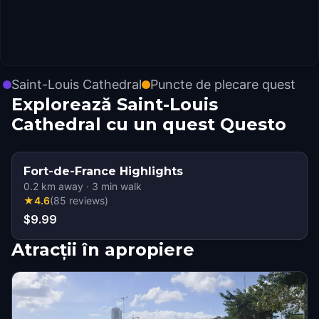
Saint-Louis Cathedral
Puncte de plecare quest
Explorează Saint-Louis
Cathedral cu un quest Questo
Fort-de-France Highlights
0.2
km away
·
3
min walk
★
4.6
(
85
reviews
)
$9.99
Atracții în apropiere