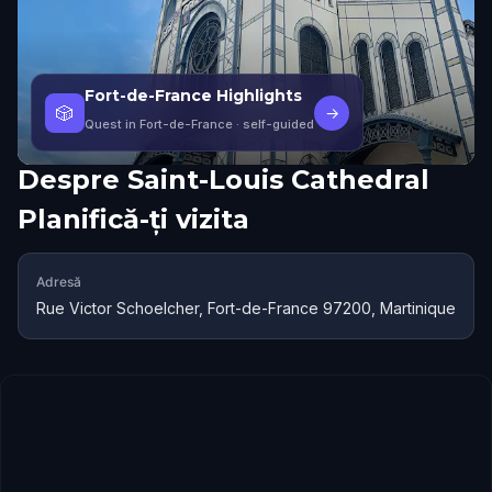
Fort-de-France Highlights
🎲
→
Quest in Fort-de-France
· self-guided
Despre
Saint-Louis Cathedral
Planifică-ți vizita
Adresă
Rue Victor Schoelcher, Fort-de-France 97200, Martinique