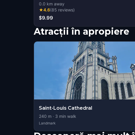
0.0
km away
★
4.6
(
85
reviews
)
$9.99
Atracții în apropiere
Saint-Louis Cathedral
240
m ·
3
min walk
Landmark