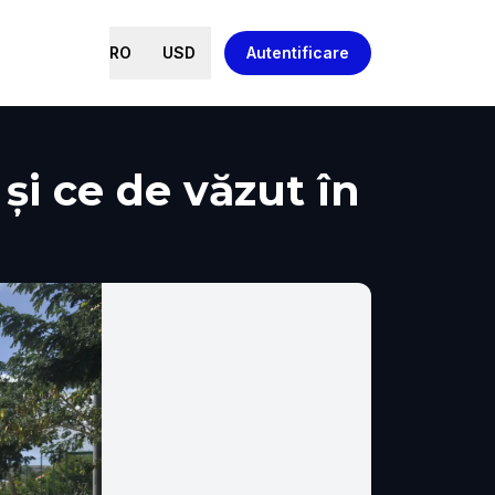
RO
USD
Autentificare
 și ce de văzut în