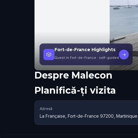
Fort-de-France Highlights
🎲
→
Quest in Fort-de-France
· self-guided
Despre
Malecon
Planifică-ți vizita
Adresă
La Française, Fort-de-France 97200, Martinique