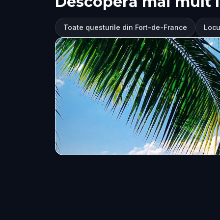
Descoperă mai mult î
Toate questurile din Fort-de-France
Locu