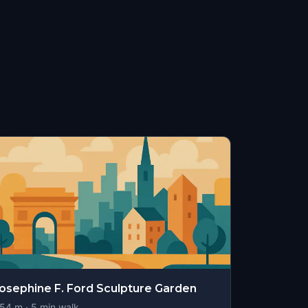
osephine F. Ford Sculpture Garden
54
m ·
5
min walk