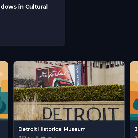
dows in Cultural
Detroit Historical Museum
J
338
m ·
5
min walk
3