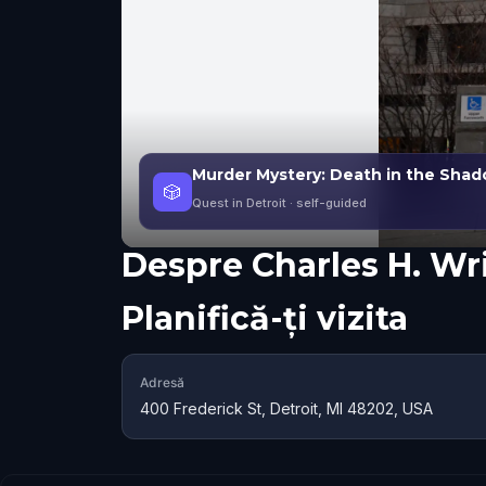
Murder Mystery: Death in the Shado
🎲
Quest in Detroit
· self-guided
Despre
Charles H. Wr
Planifică-ți vizita
Adresă
400 Frederick St, Detroit, MI 48202, USA