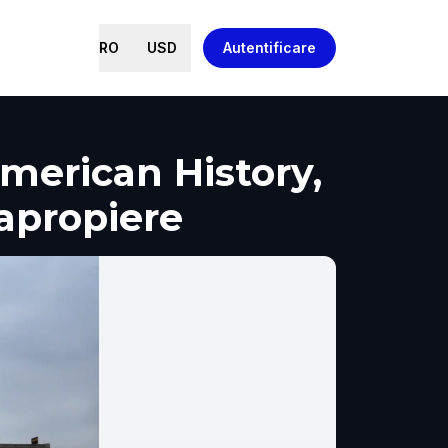
RO
USD
Autentificare
merican History,
 apropiere