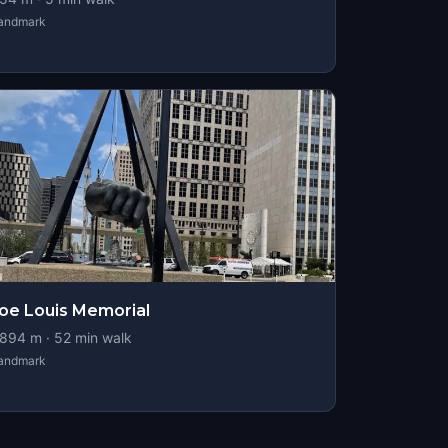
andmark
oe Louis Memorial
894
m ·
52
min walk
andmark