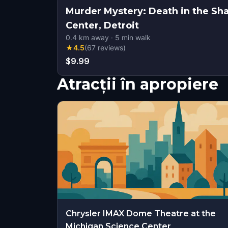
Murder Mystery: Death in the Sha
Center, Detroit
0.4
km away
·
5
min walk
★
4.5
(
67
reviews
)
$9.99
Atracții în apropiere
Chrysler IMAX Dome Theatre at the
Michigan Science Center