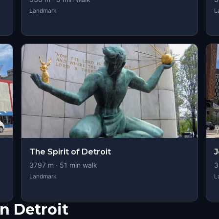
Landmark
L
The Spirit of Detroit
J
3797
m ·
51
min walk
3
Landmark
L
n Detroit