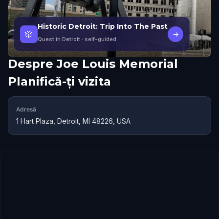
Historic Detroit: Trip Into The Past
🎲
→
Quest in Detroit
· self-guided
Despre
Joe Louis Memorial
Planifică-ți vizita
Adresă
1 Hart Plaza, Detroit, MI 48226, USA