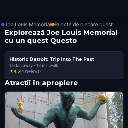
Joe Louis Memorial
Puncte de plecare quest
Explorează Joe Louis Memorial
cu un quest Questo
Historic Detroit: Trip Into The Past
1.0
km away
·
13
min walk
★
4.5
(
4
reviews
)
Atracții în apropiere