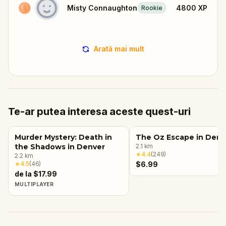
Misty Connaughton
4800
XP
Rookie
Arată mai mult
Te-ar putea interesa aceste quest-uri
Murder Mystery: Death in
The Oz Escape in Denv
the Shadows in Denver
2.1
km
★
4.4
(
249
)
2.2
km
★
4.5
(
46
)
$6.99
de la $17.99
MULTIPLAYER