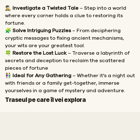
🕵️‍♂️
Investigate a Twisted Tale
– Step into a world
where every corner holds a clue to restoring its
fortune.
🧩
Solve Intriguing Puzzles
– From deciphering
cryptic messages to fixing ancient mechanisms,
your wits are your greatest tool.
🍀
Restore the Lost Luck
– Traverse a labyrinth of
secrets and deception to reclaim the scattered
pieces of fortune
👫
Ideal for Any Gathering
– Whether it's a night out
with friends or a family get-together, immerse
yourselves in a game of mystery and adventure.
Sosire
Traseul pe care îl vei explora