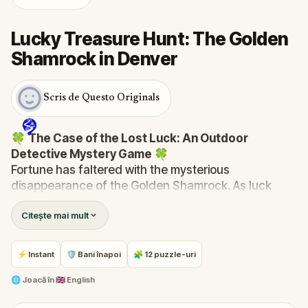
Lucky Treasure Hunt: The Golden
Shamrock in Denver
Scris de Questo Originals
🍀
The Case of the Lost Luck: An Outdoor
Detective Mystery Game
🍀
Fortune has faltered with the mysterious
disappearance of the Golden Shamrock. As luck
spirals into chaos—clocks stop, signs fall, and the
Citește mai mult
bakery's ovens cool—you are summoned to unravel
this enigma.
Was it the reticent leprechaun, Rusty, with his
⚡ Instant
🛡 Bani înapoi
🧩 12 puzzle-uri
mischievous past? Finn McGuire, the desperate pub
owner last seen with the shamrock? Or perhaps the
🌐
Joacă în
🇬🇧 English
mayor himself, whose ambitions might be fueled by