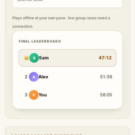
Plays offline at your own pace · live group races need a
connection.
FINAL LEADERBOARD
👑
Sam
47:12
S
2
Alex
51:38
A
3
You
58:05
Y