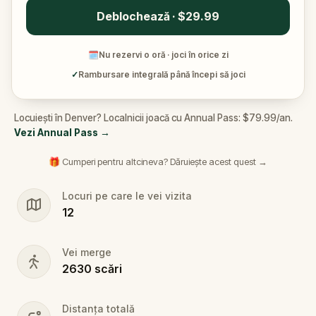
Deblochează · $29.99
🗓
Nu rezervi o oră · joci în orice zi
✓
Rambursare integrală până începi să joci
Locuiești în Denver? Localnicii joacă cu Annual Pass: $79.99/an.
Vezi Annual Pass
→
🎁 Cumperi pentru altcineva? Dăruiește acest quest →
Locuri pe care le vei vizita
12
Vei merge
2630
scări
Distanța totală