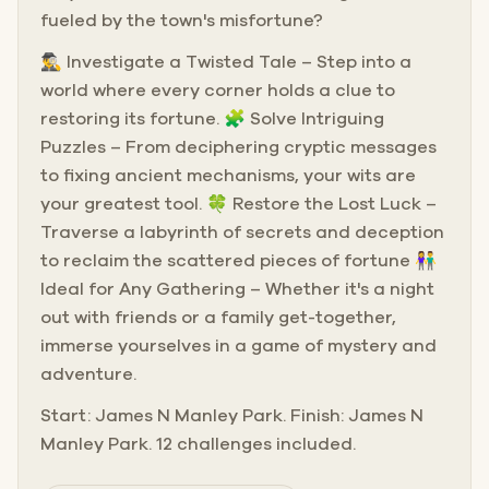
fueled by the town's misfortune?
🕵️‍♂️ Investigate a Twisted Tale – Step into a
world where every corner holds a clue to
restoring its fortune. 🧩 Solve Intriguing
Puzzles – From deciphering cryptic messages
to fixing ancient mechanisms, your wits are
your greatest tool. 🍀 Restore the Lost Luck –
Traverse a labyrinth of secrets and deception
to reclaim the scattered pieces of fortune 👫
Ideal for Any Gathering – Whether it's a night
out with friends or a family get-together,
immerse yourselves in a game of mystery and
adventure.
Start: James N Manley Park. Finish: James N
Manley Park. 12 challenges included.