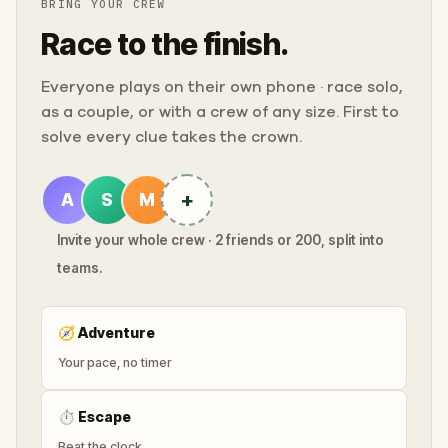
BRING YOUR CREW
Race to the finish.
Everyone plays on their own phone · race solo,
as a couple, or with a crew of any size. First to
solve every clue takes the crown.
+
A
S
M
Invite your whole crew · 2 friends or 200, split into
teams.
🧭
Adventure
Your pace, no timer
⏱
Escape
Beat the clock