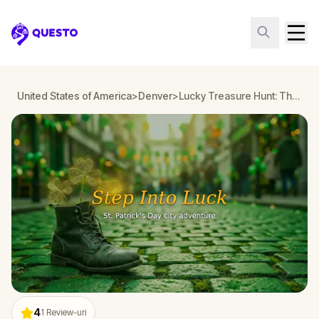
Questo
United States of America
>
Denver
>
Lucky Treasure Hunt: The Golden Shamrock in Denver
4
1
Review-uri