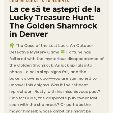
DESPRE ACEASTĂ EXPERIENȚĂ
La ce să te aștepți de la
Lucky Treasure Hunt:
The Golden Shamrock
in Denver
🍀 The Case of the Lost Luck: An Outdoor
Detective Mystery Game 🍀 Fortune has
faltered with the mysterious disappearance of
the Golden Shamrock. As luck spirals into
chaos—clocks stop, signs fall, and the
bakery's ovens cool—you are summoned to
unravel this enigma. Was it the reticent
leprechaun, Rusty, with his mischievous past?
Finn McGuire, the desperate pub owner last
seen with the shamrock? Or perhaps the
mayor himself, whose ambitions might be