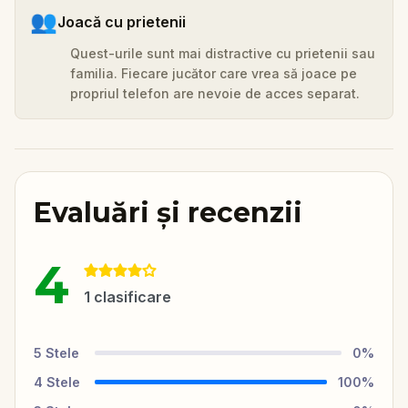
👥
Joacă cu prietenii
Quest-urile sunt mai distractive cu prietenii sau
familia. Fiecare jucător care vrea să joace pe
propriul telefon are nevoie de acces separat.
Evaluări și recenzii
4
1
clasificare
5
Stele
0
%
4
Stele
100
%