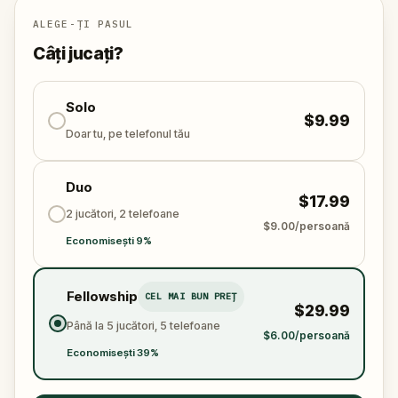
the town's misfortune?
ALEGE-ȚI PASUL
Câți jucați?
Solo
$9.99
Doar tu, pe telefonul tău
Duo
$17.99
2 jucători, 2 telefoane
$9.00/persoană
Economisești 9%
Fellowship
CEL MAI BUN PREȚ
$29.99
Până la 5 jucători, 5 telefoane
$6.00/persoană
Economisești 39%