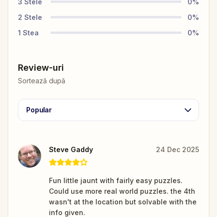
3
Stele
0
%
2
Stele
0
%
1
Stea
0
%
Review-uri
Sortează după
Popular
Steve Gaddy
24 Dec 2025
Fun little jaunt with fairly easy puzzles.
Could use more real world puzzles. the 4th
wasn't at the location but solvable with the
info given.