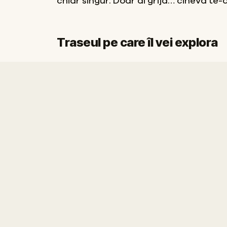
chiar singur. Doar ai grijă… cineva te-
Traseul pe care îl vei explora
Start
Sosire