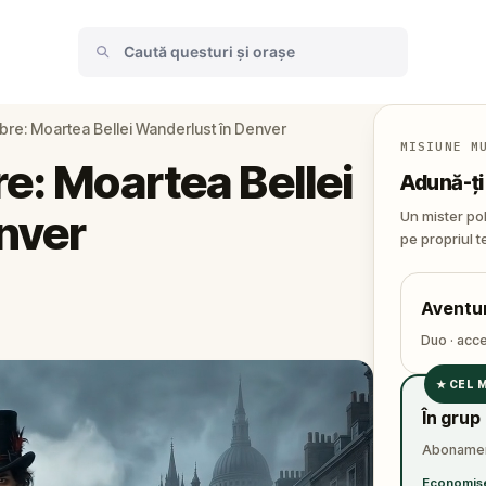
bre: Moartea Bellei Wanderlust în Denver
MISIUNE M
e: Moartea Bellei
Adună-ți
nver
Un mister pol
pe propriul t
Aventur
Duo · acce
★
CEL M
✓
În grup
✓
Abonament
✓
Economise