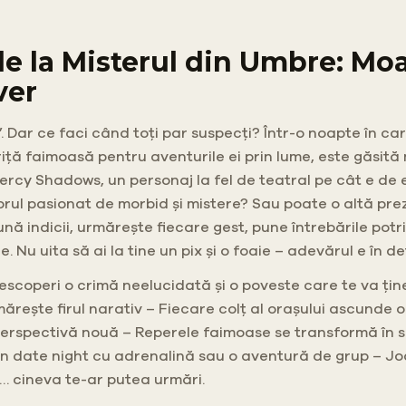
 de la Misterul din Umbre: Moa
ver
. Dar ce faci când toți par suspecți? Într-o noapte în c
iță faimoasă pentru aventurile ei prin lume, este găsită 
rcy Shadows, un personaj la fel de teatral pe cât e de e
actorul pasionat de morbid și mistere? Sau poate o altă p
dună indicii, urmărește fiecare gest, pune întrebările potri
Nu uita să ai la tine un pix și o foaie – adevărul e în det
ei descoperi o crimă neelucidată și o poveste care te va țin
mărește firul narativ – Fiecare colț al orașului ascunde 
erspectivă nouă – Reperele faimoase se transformă în sce
 un date night cu adrenalină sau o aventură de grup – Jo
jă… cineva te-ar putea urmări.