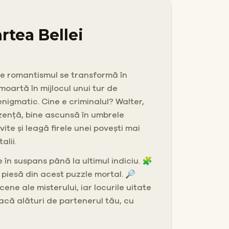
rtea Bellei
are romantismul se transformă în
moartă în mijlocul unui tur de
nigmatic. Cine e criminalul? Walter,
rezență, bine ascunsă în umbrele
vite și leagă firele unei povești mai
alii.
e în suspans până la ultimul indiciu. 🧩
o piesă din acest puzzle mortal. 🔎
ne ale misterului, iar locurile uitate
acă alături de partenerul tău, cu