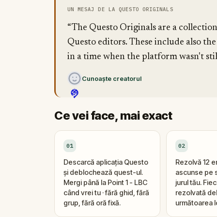
UN MESAJ DE LA QUESTO ORIGINALS
“The Questo Originals are a collectio
Questo editors. These include also the
in a time when the platform wasn't stil
Cunoaște creatorul
Ce vei face, mai exact
01
02
Descarcă aplicația Questo
Rezolvă 12 
și deblochează quest-ul.
ascunse pe s
Mergi până la Point 1 - LBC
jurul tău. Fi
când vrei tu · fără ghid, fără
rezolvată d
grup, fără oră fixă.
următoarea l