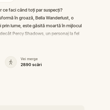
r ce faci când toți par suspecți?
sformă în groază, Bella Wanderlust, o
i prin lume, este găsită moartă în mijlocul
 decât Percy Shadows, un personaj la fel
 imprevizibil? Percy, actorul pasionat de
nță, bine ascunsă în umbrele orașului?
Vei merge
2890
scări
urmărește fiecare gest, pune întrebările
 întunecate decât pare la prima vedere. Nu
 e în detalii.