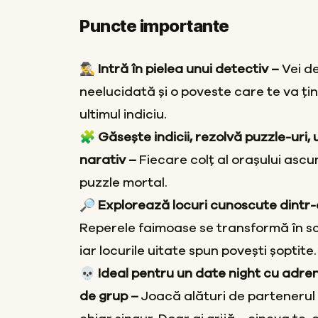
Puncte importante
🕵️‍♂️ Intră în pielea unui detectiv –
Vei d
neelucidată și o poveste care te va ți
ultimul indiciu.
🧩 Găsește indicii, rezolvă puzzle-uri, 
narativ –
Fiecare colț al orașului ascu
puzzle mortal.
🔎 Explorează locuri cunoscute dintr
Reperele faimoase se transformă în sc
iar locurile uitate spun povești șoptite.
💀 Ideal pentru un date night cu adre
de grup –
Joacă alături de partenerul 