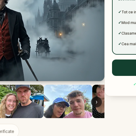
✓
✓
Tot ce i
✓
Mod mul
✓
Clasamen
✓
Cea mai 
›
rificate