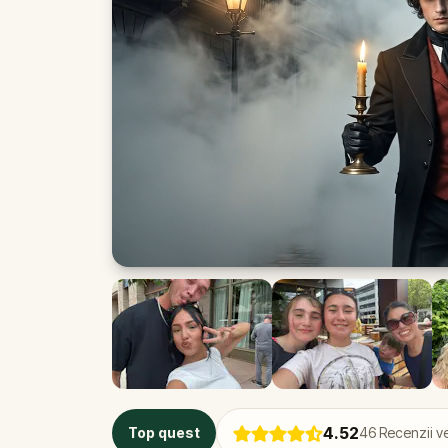
4.52
Top quest
46
Recenzii ve