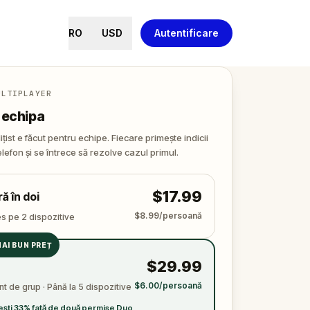
RO
USD
Autentificare
ULTIPLAYER
 echipa
ițist e făcut pentru echipe. Fiecare primește indicii
elefon și se întrece să rezolve cazul primul.
$17.99
ă în doi
$8.99/persoană
s pe 2 dispozitive
AI BUN PREȚ
$29.99
$6.00/persoană
 de grup · Până la 5 dispozitive
ști 33% față de două permise Duo