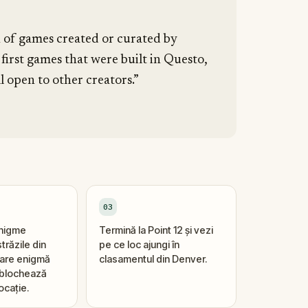
n of games created or curated by
 first games that were built in Questo,
l open to other creators.”
03
enigme
Termină la Point 12 și vezi
trăzile din
pe ce loc ajungi în
ecare enigmă
clasamentul din Denver.
eblochează
ocație.