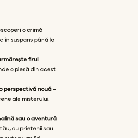
escoperi o crimă
ne în suspans până la
urmărește firul
nde o piesă din acest
-o perspectivă nouă –
ene ale misterului,
nalină sau o aventură
tău, cu prietenii sau