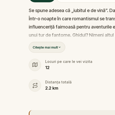
Se spune adesea că „iubitul e de vină”. Da
Într-o noapte în care romantismul se tran
influenceriță faimoasă pentru aventurile e
unui tur de fantome. Ghidul? Nimeni altul
de teatral pe cât e de enigmatic.
Citește mai mult
Cine e criminalul? Walter, iubitul gelos și
morbid și mistere? Sau poate o altă preze
Locuri pe care le vei vizita
12
🔍 E timpul să intri în joc. Adună indicii, 
potrivite și leagă firele unei povești mai
Distanța totală
uita să ai la tine un pix și o foaie – adevărul
2.2
km