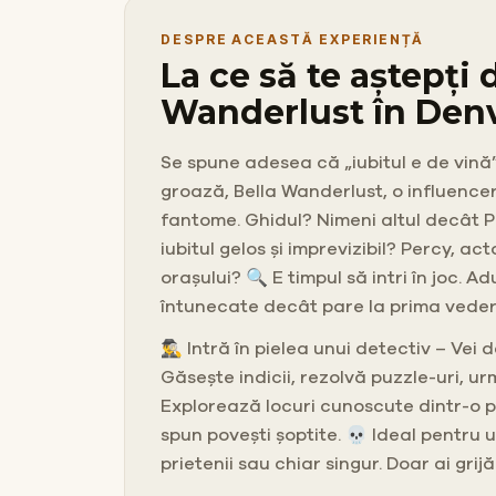
DESPRE ACEASTĂ EXPERIENȚĂ
La ce să te aștepți
Wanderlust în Den
Se spune adesea că „iubitul e de vină”
groază, Bella Wanderlust, o influencer
fantome. Ghidul? Nimeni altul decât Pe
iubitul gelos și imprevizibil? Percy, 
orașului? 🔍 E timpul să intri în joc. A
întunecate decât pare la prima vedere. 
🕵️‍♂️ Intră în pielea unui detectiv – V
Găsește indicii, rezolvă puzzle-uri, ur
Explorează locuri cunoscute dintr-o p
spun povești șoptite. 💀 Ideal pentru
prietenii sau chiar singur. Doar ai gri