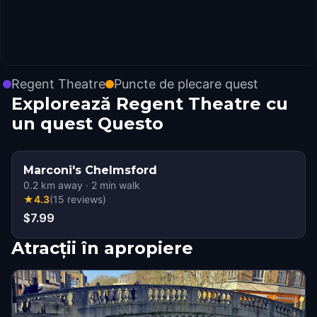
Regent Theatre
Puncte de plecare quest
Explorează Regent Theatre cu
un quest Questo
Marconi's Chelmsford
0.2
km away
·
2
min walk
★
4.3
(
15
reviews
)
$7.99
Atracții în apropiere