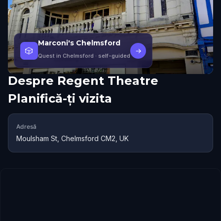
Marconi's Chelmsford
🎲
→
Quest in Chelmsford
· self-guided
Despre
Regent Theatre
Planifică-ți vizita
Adresă
Moulsham St, Chelmsford CM2, UK