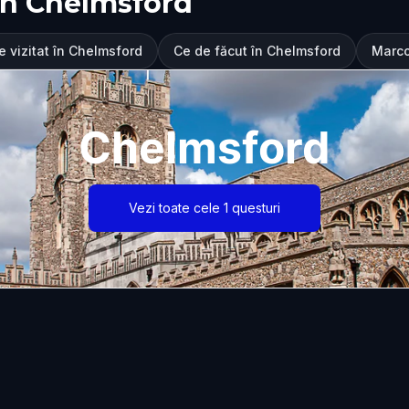
în Chelmsford
e vizitat în Chelmsford
Ce de făcut în Chelmsford
Marco
Chelmsford
Vezi toate cele 1 questuri