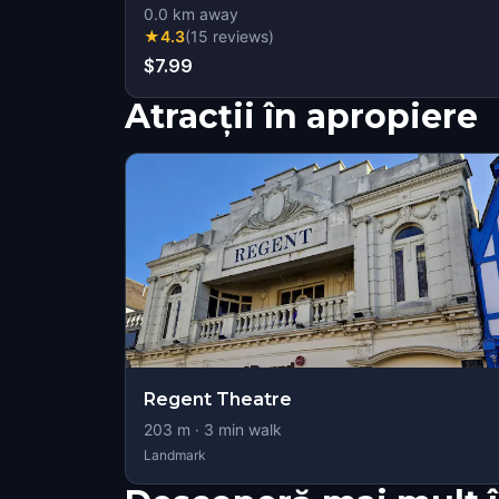
0.0
km away
★
4.3
(
15
reviews
)
$7.99
Atracții în apropiere
Regent Theatre
203
m ·
3
min walk
Landmark