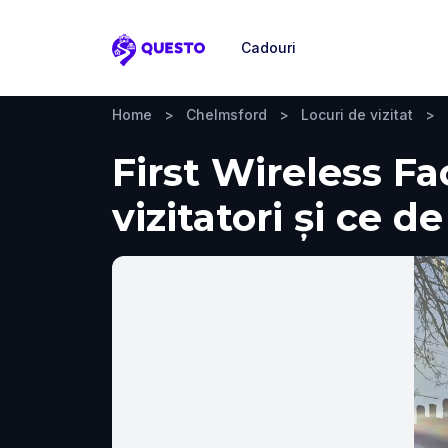
Cadouri
Questo
Home
>
Chelmsford
>
Locuri de vizitat
>
First Wireless F
vizitatori și ce d