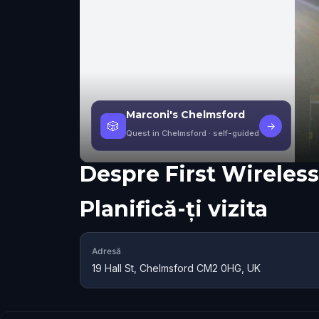
Marconi's Chelmsford
🎲
→
Quest in Chelmsford
· self-guided
Despre
First Wireles
Planifică-ți vizita
Adresă
19 Hall St, Chelmsford CM2 0HG, UK