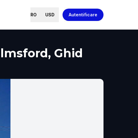
RO
USD
Autentificare
elmsford, Ghid