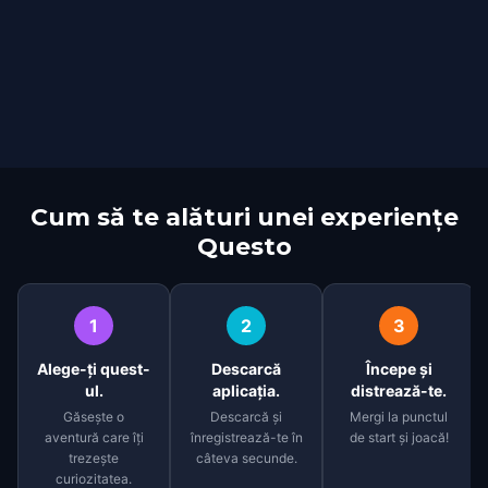
Cum să te alături unei experiențe
Questo
1
2
3
Alege-ți quest-
Descarcă
Începe și
ul.
aplicația.
distrează-te.
Găsește o
Descarcă și
Mergi la punctul
aventură care îți
înregistrează-te în
de start și joacă!
trezește
câteva secunde.
curiozitatea.