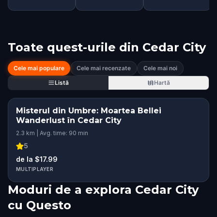
Toate quest-urile din
Cedar City
Cele mai populare
Cele mai recenzate
Cele mai noi
Listă
Hartă
Misterul din Umbre: Moartea Bellei
Wanderlust în Cedar City
2.3 km | Avg. time: 90 min
5
de la $17.99
MULTIPLAYER
Moduri de a explora Cedar City
cu Questo