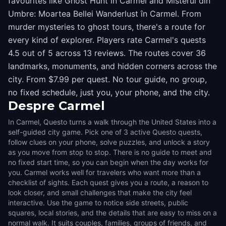
favourites like Ghost Hunt in Carmel and Misterul din
Umbre: Moartea Bellei Wanderlust în Carmel. From
murder mysteries to ghost tours, there's a route for
every kind of explorer. Players rate Carmel's quests
4.5 out of 5 across 13 reviews. The routes cover 36
landmarks, monuments, and hidden corners across the
city. From $7.99 per quest. No tour guide, no group,
no fixed schedule, just you, your phone, and the city.
Despre
Carmel
In Carmel, Questo turns a walk through the United States into a
self-guided city game. Pick one of 3 active Questo quests,
follow clues on your phone, solve puzzles, and unlock a story
as you move from stop to stop. There is no guide to meet and
no fixed start time, so you can begin when the day works for
you. Carmel works well for travelers who want more than a
checklist of sights. Each quest gives you a route, a reason to
look closer, and small challenges that make the city feel
interactive. Use the game to notice side streets, public
squares, local stories, and the details that are easy to miss on a
normal walk. It suits couples, families, groups of friends, and