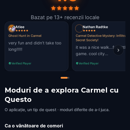
Bazat pe 13+ recenzii locale
Atlee
Nathan Radtke
Ghost Hunt in Carmel
Carmel Detective Mystery: Infiltrate
Secret Society!
very fun and didn’t take too
it was a nice walk...fun little
long!!!!!
game. cool city...
Verified Player
Verified Player
Moduri de a explora Carmel cu
Questo
O aplicație, un tip de quest · moduri diferite de a-l juca.
Ca o vânătoare de comori