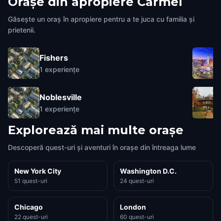
Orașe din apropiere
Carmel
Găsește un oraș în apropiere pentru a te juca cu familia și
prietenii.
Fishers
1
experiențe
Noblesville
1
experiențe
Explorează mai multe orașe
Descoperă quest-uri și aventuri în orașe din întreaga lume
New York City
Washington D.C.
51 quest-uri
24 quest-uri
Chicago
London
22 quest-uri
60 quest-uri