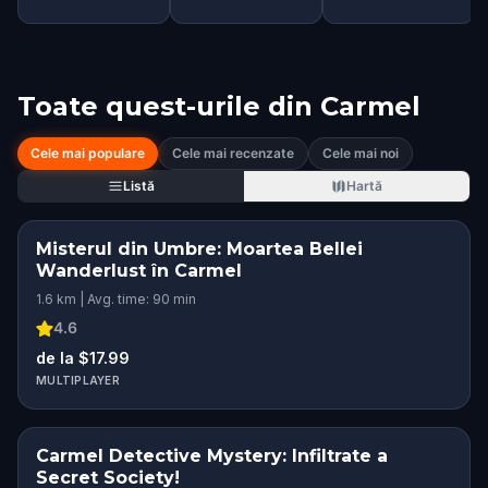
Toate quest-urile din
Carmel
Cele mai populare
Cele mai recenzate
Cele mai noi
Listă
Hartă
Misterul din Umbre: Moartea Bellei
Wanderlust în Carmel
1.6 km | Avg. time: 90 min
4.6
de la $17.99
MULTIPLAYER
Carmel Detective Mystery: Infiltrate a
Secret Society!