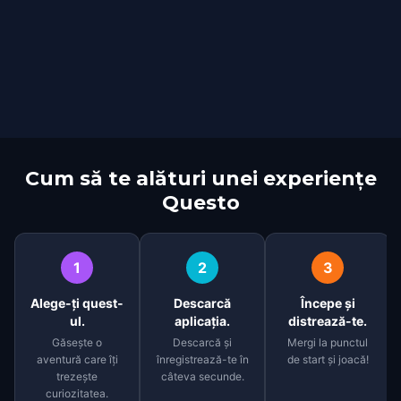
Cum să te alături unei experiențe
Questo
1
2
3
Alege-ți quest-
Descarcă
Începe și
ul.
aplicația.
distrează-te.
Găsește o
Descarcă și
Mergi la punctul
aventură care îți
înregistrează-te în
de start și joacă!
trezește
câteva secunde.
curiozitatea.