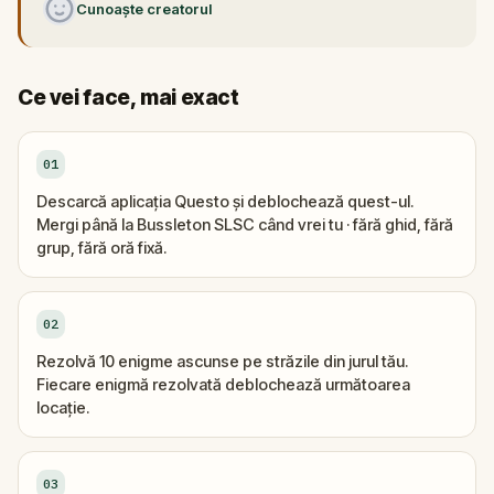
Cunoaște creatorul
Ce vei face, mai exact
01
Descarcă aplicația Questo și deblochează quest-ul.
Mergi până la Bussleton SLSC când vrei tu · fără ghid, fără
grup, fără oră fixă.
02
Rezolvă 10 enigme ascunse pe străzile din jurul tău.
Fiecare enigmă rezolvată deblochează următoarea
locație.
03