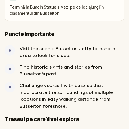
Termină la Buadin Statue și vezi pe ce loc ajungi în
clasamentul din Busselton.
Puncte importante
Visit the scenic Busselton Jetty foreshore
area to look for clues.
Find historic sights and stories from
Busselton's past.
Challenge yourself with puzzles that
incorporate the surroundings of multiple
locations in easy walking distance from
Busselton foreshore.
Start
Sosire
Traseul pe care îl vei explora