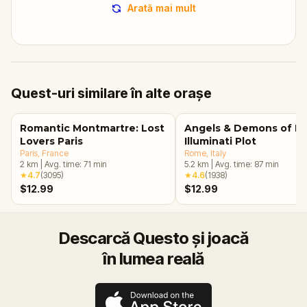
Arată mai mult
Quest-uri similare în alte orașe
Romantic Montmartre: Lost
Angels & Demons of R
Lovers Paris
Illuminati Plot
Paris
, France
Rome
, Italy
2
km
|
Avg. time:
71
min
5.2
km
|
Avg. time:
87
min
★
4.7
(
3095
)
★
4.6
(
1938
)
$12.99
$12.99
Descarcă Questo și joacă
în lumea reală