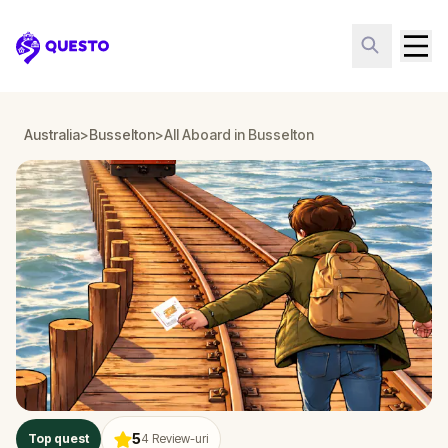
Questo
Australia
>
Busselton
>
All Aboard in Busselton
5
Top quest
4
Review-uri