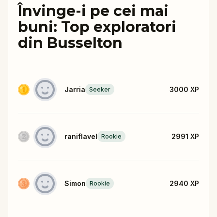
Învinge-i pe cei mai
buni: Top exploratori
din Busselton
Jarria
3000
XP
Seeker
raniflavel
2991
XP
Rookie
Simon
2940
XP
Rookie