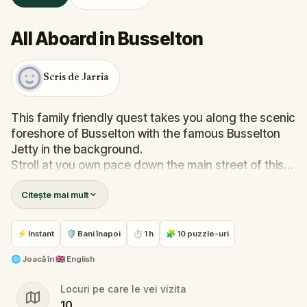
All Aboard in Busselton
Scris de Jarria
This family friendly quest takes you along the scenic
foreshore of Busselton with the famous Busselton
Jetty in the background.
Stroll at you own pace down the main street of this
scenic town while solving puzzles from real world
Citește mai mult
locations and clues.
This quest will get you and and about, taking in the
⚡ Instant
🛡 Bani înapoi
⏱ 1 h
🧩 10 puzzle-uri
beautiful location of Busselton while having some
fun challenges along the way.
🌐
Joacă în
🇬🇧 English
Locuri pe care le vei vizita
10