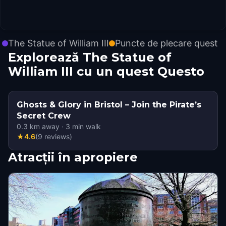
The Statue of William III
Puncte de plecare quest
Explorează The Statue of
William III cu un quest Questo
Ghosts & Glory in Bristol – Join the Pirate’s
Secret Crew
0.3
km away
·
3
min walk
★
4.6
(
9
reviews
)
Atracții în apropiere