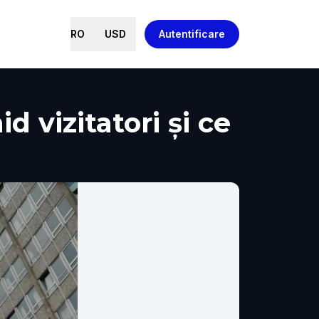
RO
USD
Autentificare
d vizitatori și ce