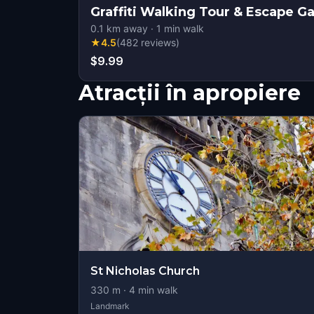
Graffiti Walking Tour & Escape 
0.1
km away
·
1
min walk
★
4.5
(
482
reviews
)
$9.99
Atracții în apropiere
St Nicholas Church
330
m ·
4
min walk
Landmark