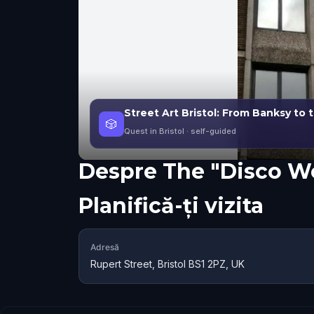
Street Art Bristol: From Banksy to 
🎲
Quest in Bristol
· self-guided
Despre
The "Disco Wo
Planifică-ți vizita
Adresă
Rupert Street, Bristol BS1 2PZ, UK