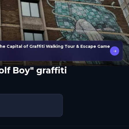
the Capital of Graffiti Walking Tour & Escape Game
→
lf Boy" graffiti