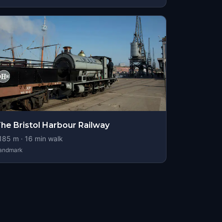
he Bristol Harbour Railway
185
m ·
16
min walk
andmark