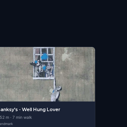
anksy's - Well Hung Lover
52
m ·
7
min walk
andmark