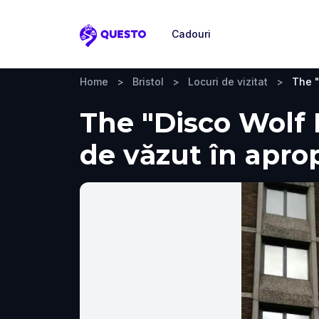
Cadouri
Questo
Home
>
Bristol
>
Locuri de vizitat
>
The "
The "Disco Wolf Bo
de văzut în apro