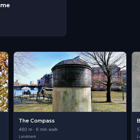
Game
The Compass
B
460
m ·
6
min walk
5
Landmark
L