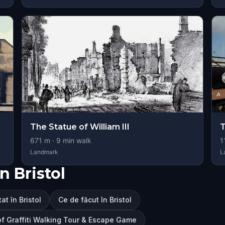
The Statue of William III
T
671
m ·
9
min walk
1
Landmark
L
n Bristol
at în Bristol
Ce de făcut în Bristol
l of Graffiti Walking Tour & Escape Game