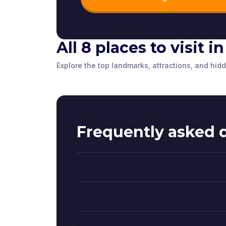
All 8 places to visit in
Banksy's -
"Let it Bloom"
Hung Love
Explore the top landmarks, attractions, and hidd
St Nicholas Church
The Comp
Bristol
,
United Kingdom
Bristol
,
United 
Bristol
,
United Kingdom
Bristol
,
United 
Frequently asked 