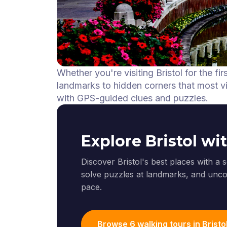
Whether you're visiting Bristol for the f
landmarks to hidden corners that most vis
with GPS-guided clues and puzzles.
Explore Bristol wi
Discover Bristol's best places with a 
solve puzzles at landmarks, and uncov
pace.
Browse 6 walking tours in Bristo