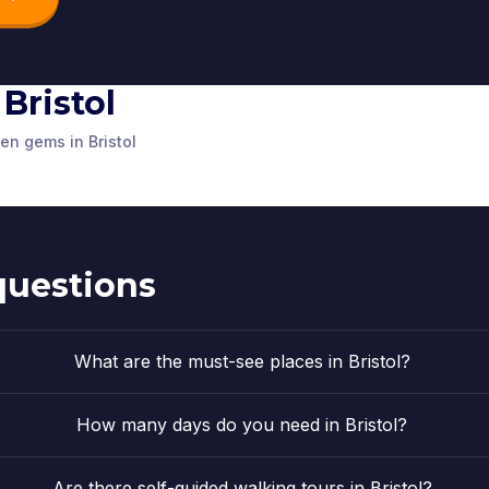
 Bristol
 Well
The "Disco Wolf
The Clift
The Statue of
r
Boy" graffiti
Suspensi
en gems in Bristol
ass
William III
Kingdom
Bristol
,
United Kingdom
Bristol
,
United
Kingdom
Bristol
,
United Kingdom
questions
What are the must-see places in Bristol?
How many days do you need in Bristol?
Are there self-guided walking tours in Bristol?