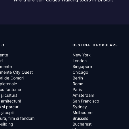
TO
DESTINAȚII POPULARE
ențe
New York
ri
London
mente
Singapore
mente City Quest
Chicago
ri de Comori
Berlin
 pietonale
Rome
 cu fantome
Paris
 și cultură
Amsterdam
i arhitectură
San Francisco
 și parcuri
Sydney
 și copii
Melbourne
tură, film și fandom
Brussels
uilding
Bucharest