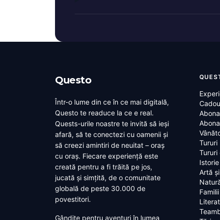
QUES
Questo
Experi
Într-o lume din ce în ce mai digitală,
Cadou
Questo te readuce la ce e real.
Abona
Abona
Quests-urile noastre te invită să ieși
Vânăto
afară, să te conectezi cu oamenii și
Tururi
să creezi amintiri de neuitat – oraș
Tururi
cu oraș. Fiecare experiență este
Istorie
creată pentru a fi trăită pe jos,
Artă ș
jucată și simțită, de o comunitate
Natură
globală de peste 30.000 de
Familii
povestitori.
Litera
Teamb
Gândite pentru aventuri în lumea