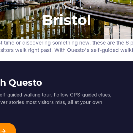
United Kingdom
Bristol
irst time or discovering something new, these are the 8
itors walk right past.
With Questo's self-guided walk
th Questo
self-guided walking tour. Follow GPS-guided clues,
er stories most visitors miss, all at your own
l