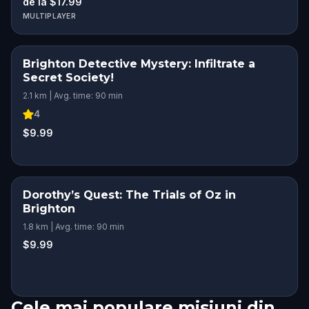
de la $17.99
MULTIPLAYER
Brighton Detective Mystery: Infiltrate a
Secret Society!
2.1 km | Avg. time: 90 min
4
$9.99
Dorothy’s Quest: The Trials of Oz in
Brighton
1.8 km | Avg. time: 90 min
$9.99
Cele mai populare misiuni din