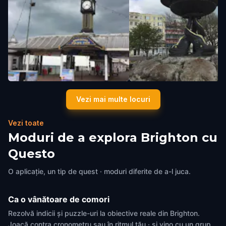
Brighton Palace Pier
Victoria Fountain and Old
Vezi mai multe locuri
Brighton
,
United Kingdom
Steine Gardens
Brighton
,
United Kingdom
Vezi toate
Moduri de a explora Brighton cu
Questo
O aplicație, un tip de quest · moduri diferite de a-l juca.
Ca o vânătoare de comori
Rezolvă indicii și puzzle-uri la obiective reale din Brighton.
Joacă contra cronometru sau în ritmul tău · și vino cu un grup