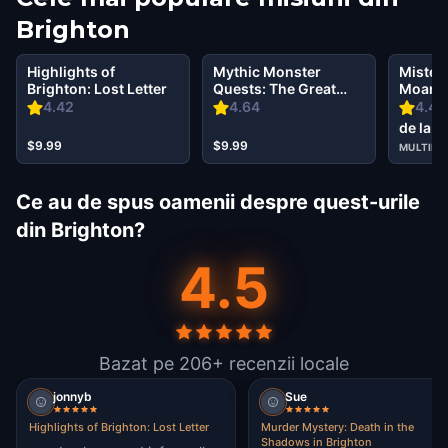
Brighton
Highlights of
Mythic Monster
Mister
Brighton: Lost Letter
Quests: The Great
Moartea
Gull Of Brighton
Wander
4.42
4.64
4.47
Bright
de la $
$9.99
$9.99
MULTIPL
Ce au de spus oamenii despre quest-urile
din Brighton?
4.5
Bazat pe 206+ recenzii locale
jonnyb
Sue
Highlights of Brighton: Lost Letter
Murder Mystery: Death in the
Shadows in Brighton