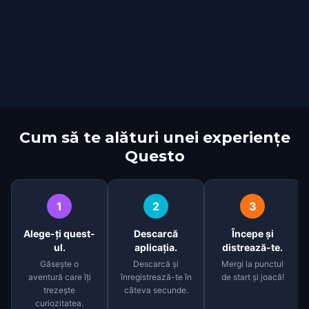
Cum să te alături unei experiențe
Questo
1
2
3
Alege-ți quest-
Descarcă
Începe și
ul.
aplicația.
distrează-te.
Găsește o
Descarcă și
Mergi la punctul
aventură care îți
înregistrează-te în
de start și joacă!
trezește
câteva secunde.
curiozitatea.