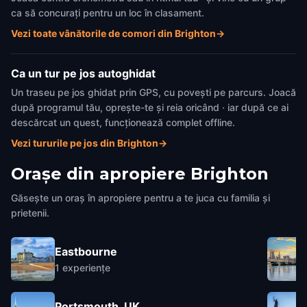
ca să concurați pentru un loc în clasament.
Vezi toate vânătorile de comori din Brighton
→
Ca un tur pe jos autoghidat
Un traseu pe jos ghidat prin GPS, cu povești pe parcurs. Joacă
după programul tău, oprește-te și reia oricând · iar după ce ai
descărcat un quest, funcționează complet offline.
Vezi tururile pe jos din Brighton
→
Orașe din apropiere
Brighton
Găsește un oraș în apropiere pentru a te juca cu familia și
prietenii.
Eastbourne
1
experiențe
Portsmouth, UK