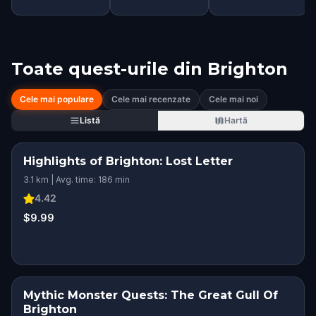
Toate quest-urile din
Brighton
Cele mai populare
Cele mai recenzate
Cele mai noi
Listă
Hartă
Highlights of Brighton: Lost Letter
3.1 km | Avg. time: 186 min
4.42
$9.99
Mythic Monster Quests: The Great Gull Of
Brighton