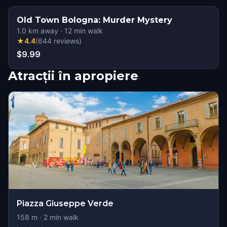
Old Town Bologna: Murder Mystery
1.0
km away
·
12
min walk
★
4.4
(
644
reviews
)
$9.99
Atracții în apropiere
Piazza Giuseppe Verde
158
m ·
2
min walk