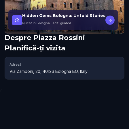
Hidden Gems Bologna: Untold Stories
🎲
→
Quest in Bologna
· self-guided
Despre
Piazza Rossini
Planifică-ți vizita
Adresă
Via Zamboni, 20, 40126 Bologna BO, Italy