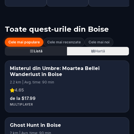
Toate quest-urile din
Boise
Cele mai populare
Cele mai recenzate
Cele mai noi
Listă
Hartă
Misterul din Umbre: Moartea Bellei
Wanderlust în Boise
2.2 km | Avg. time: 90 min
4.65
de la $17.99
MULTIPLAYER
Ghost Hunt in Boise
2 km | Avg. time: 90 min