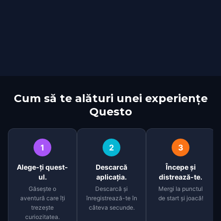
Cum să te alături unei experiențe
Questo
1
2
3
Alege-ți quest-
Descarcă
Începe și
ul.
aplicația.
distrează-te.
Găsește o
Descarcă și
Mergi la punctul
aventură care îți
înregistrează-te în
de start și joacă!
trezește
câteva secunde.
curiozitatea.