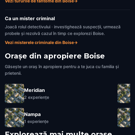
Vezi tururile de fantome din Boise
→
Ca un mister criminal
Joacă rolul detectivului · investighează suspecții, urmează
probele și rezolvă cazul în timp ce explorezi Boise.
Vezi misterele criminale din Boise
→
Orașe din apropiere
Boise
Găsește un oraș în apropiere pentru a te juca cu familia și
prietenii.
Meridian
2
experiențe
Nampa
1
experiențe
Explorează mai multe orașe