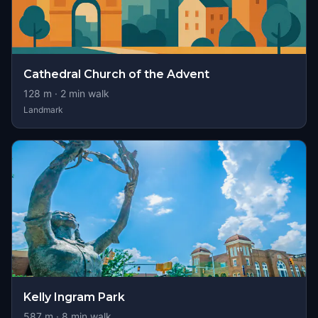
Cathedral Church of the Advent
128
m ·
2
min walk
Landmark
Kelly Ingram Park
587
m ·
8
min walk