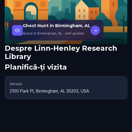
Ghost Hunt in Birmingham, AL
🎲
→
Quest in Birmingham, AL
· self-guided
Despre
Linn-Henley Research
Library
Planifică-ți vizita
Adresă
2100 Park Pl, Birmingham, AL 35203, USA