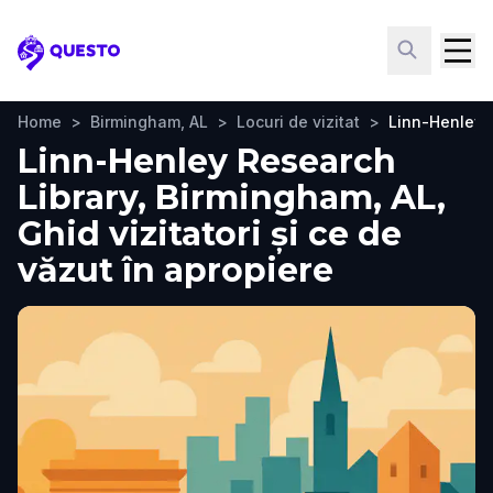
Questo
Home
>
Birmingham, AL
>
Locuri de vizitat
>
Linn-Henley 
Linn-Henley Research
Library, Birmingham, AL,
Ghid vizitatori și ce de
văzut în apropiere