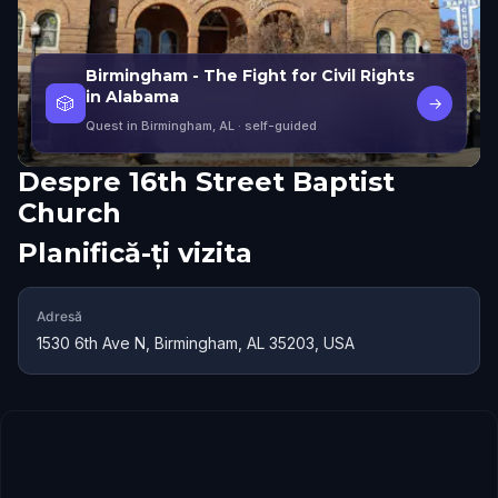
Birmingham - The Fight for Civil Rights
in Alabama
🎲
→
Quest in Birmingham, AL
· self-guided
Despre
16th Street Baptist
Church
Planifică-ți vizita
Adresă
1530 6th Ave N, Birmingham, AL 35203, USA