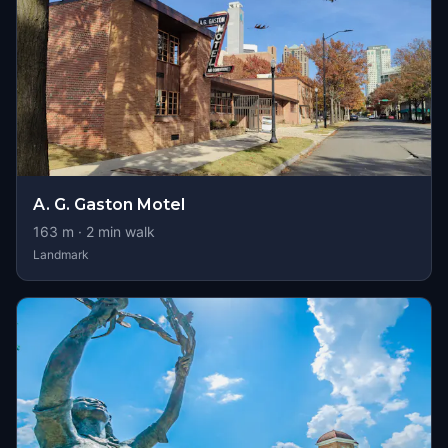
A. G. Gaston Motel
163
m ·
2
min walk
Landmark