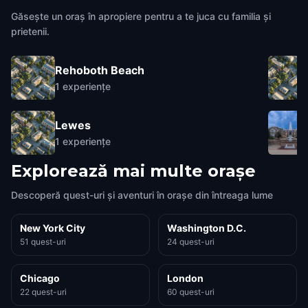
Găsește un oraș în apropiere pentru a te juca cu familia și
prietenii.
Rehoboth Beach
1
experiențe
Lewes
1
experiențe
Explorează mai multe orașe
Descoperă quest-uri și aventuri în orașe din întreaga lume
New York City
Washington D.C.
51 quest-uri
24 quest-uri
Chicago
London
22 quest-uri
60 quest-uri