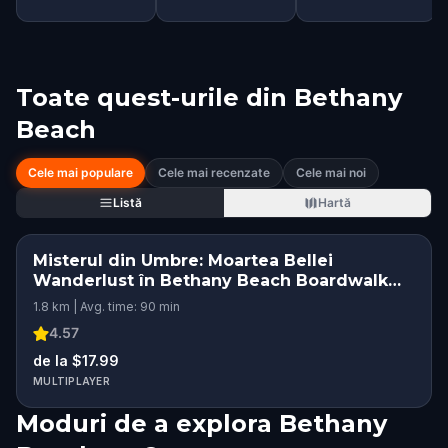
Toate quest-urile din
Bethany
Beach
Cele mai populare
Cele mai recenzate
Cele mai noi
Listă
Hartă
Misterul din Umbre: Moartea Bellei
Wanderlust în Bethany Beach Boardwalk
Bethany Beach
1.8 km | Avg. time: 90 min
4.57
de la $17.99
MULTIPLAYER
Moduri de a explora Bethany