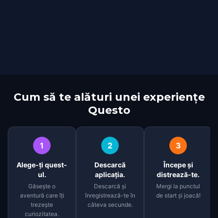
Cum să te alături unei experiențe
Questo
1
2
3
Alege-ți quest-
Descarcă
Începe și
ul.
aplicația.
distrează-te.
Găsește o
Descarcă și
Mergi la punctul
aventură care îți
înregistrează-te în
de start și joacă!
trezește
câteva secunde.
curiozitatea.