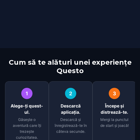
Cum să te alături unei experiențe
Questo
1
2
3
Alege-ți quest-
Descarcă
Începe și
ul.
aplicația.
distrează-te.
Găsește o
Descarcă și
Mergi la punctul
aventură care îți
înregistrează-te în
de start și joacă!
trezește
câteva secunde.
curiozitatea.