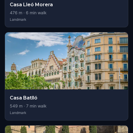
Casa Lleó Morera
476
m ·
6
min walk
Landmark
Casa Batlló
549
m ·
7
min walk
Landmark