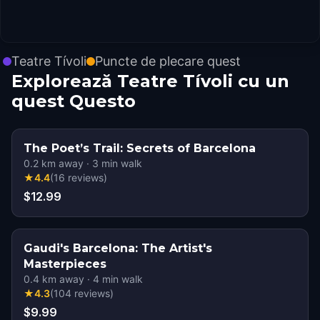
Teatre Tívoli
Puncte de plecare quest
Explorează Teatre Tívoli cu un
quest Questo
The Poet’s Trail: Secrets of Barcelona
0.2
km away
·
3
min walk
★
4.4
(
16
reviews
)
$12.99
Gaudi's Barcelona: The Artist's
Masterpieces
0.4
km away
·
4
min walk
★
4.3
(
104
reviews
)
$9.99