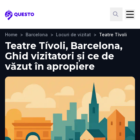
Questo
Home
>
Barcelona
>
Locuri de vizitat
>
Teatre Tívoli
Teatre Tívoli, Barcelona,
Ghid vizitatori și ce de
văzut în apropiere