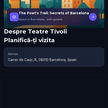
The Poet’s Trail: Secrets of Barcelona
🎲
→
Quest in Barcelona
· self-guided
Despre
Teatre Tívoli
Planifică-ți vizita
Adresă
Carrer de Casp, 8, 08010 Barcelona, Spain