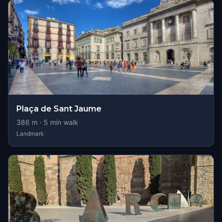
Plaça de Sant Jaume
386
m ·
5
min walk
Landmark