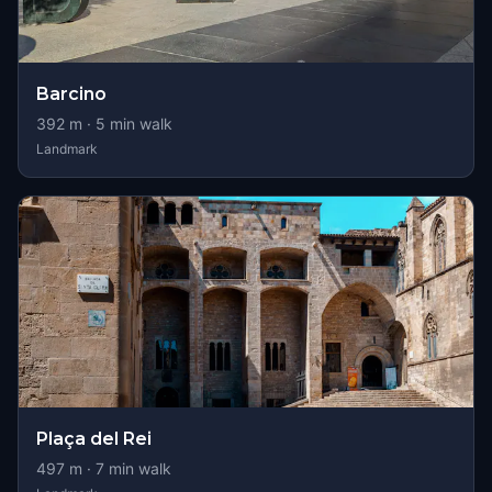
Barcino
392
m ·
5
min walk
Landmark
Plaça del Rei
497
m ·
7
min walk