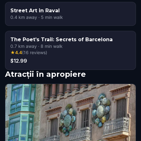
Street Art in Raval
0.4
km away
·
5
min walk
The Poet’s Trail: Secrets of Barcelona
0.7
km away
·
8
min walk
★
4.4
(
16
reviews
)
$12.99
Atracții în apropiere