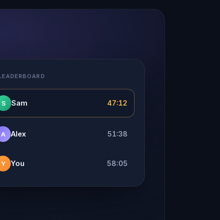
 LEADERBOARD
Sam
47:12
S
Alex
51:38
A
You
58:05
Y