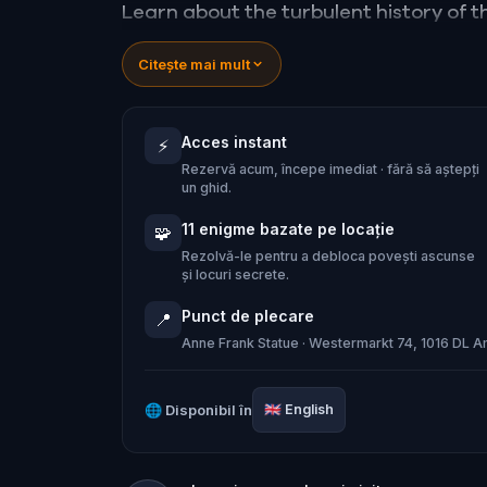
Learn about the turbulent history of t
generations as Amsterdam's slum. Unc
Citește mai mult
neighborhood's dark side by exploring
war. You will even visit the hideouts o
Acces instant
⚡
Rezervă acum, începe imediat · fără să aștepți
Are you ready to solve the mystery of
un ghid.
11 enigme bazate pe locație
🧩
Rezolvă-le pentru a debloca povești ascunse
și locuri secrete.
Punct de plecare
📍
Anne Frank Statue · Westermarkt 74, 1016 DL 
🌐
Disponibil în
🇬🇧
English