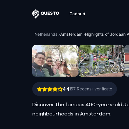
Cadouri
Questo
Highlights of Jordaan Amsterdam: The
Netherlands
>
Amsterdam
>
Highlights of Jordaan
4.4
157
Recenzii verificate
Discover the famous 400-years-old Jo
neighbourhoods in Amsterdam.