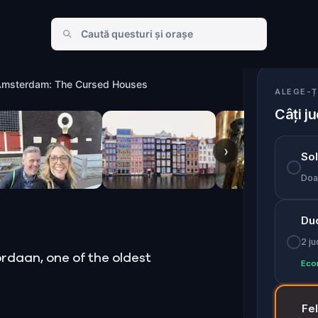
 Cursed Houses
 Amsterdam: The Cursed Houses
ALEGE-Ț
Câți ju
›
So
Doar
Du
2 ju
rdaan, one of the oldest
Eco
Fe