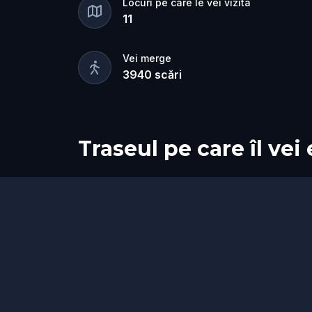
Locuri pe care le vei vizita
11
Vei merge
3940
scări
Traseul pe care îl vei
Start
Sosire