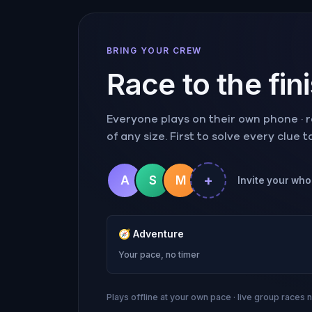
BRING YOUR CREW
Race to the fin
Everyone plays on their own phone · ra
of any size. First to solve every clue 
+
A
S
M
Invite your whol
🧭
Adventure
Your pace, no timer
Plays offline at your own pace · live group races 