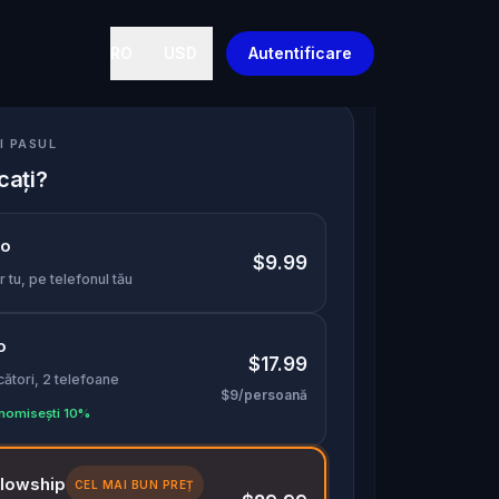
RO
USD
Autentificare
I PASUL
cați?
lo
$9.99
 tu, pe telefonul tău
o
$17.99
cători, 2 telefoane
$9/persoană
nomisești 10%
llowship
CEL MAI BUN PREȚ