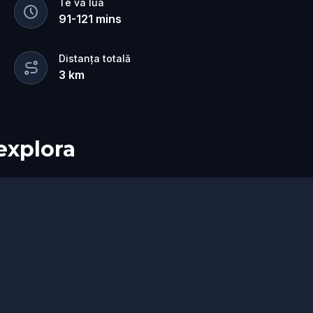
Te va lua
91
-
121
mins
Distanța totală
3
km
 explora