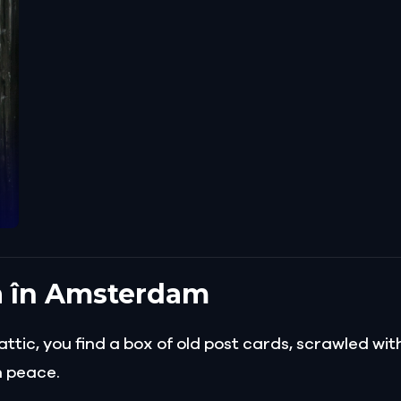
a în Amsterdam
attic, you find a box of old post cards, scrawled wi
th peace.