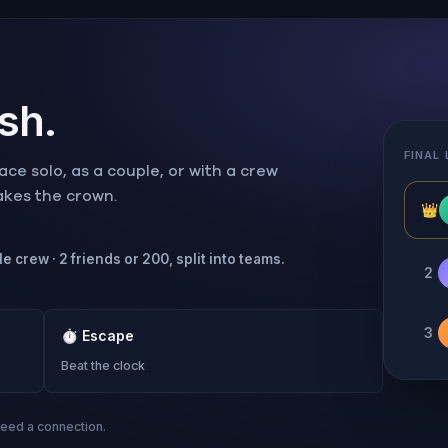
ish.
FINAL
ce solo, as a couple, or with a crew
takes the crown.
👑
e crew · 2 friends or 200, split into teams.
2
3
⏱
Escape
Beat the clock
need a connection.