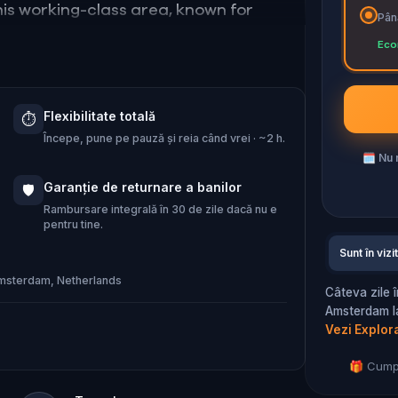
his working-class area, known for
Până
over local music and the
Eco
 changes wrought from the terrible
f those desperate to survive.
Flexibilitate totală
⏱️
Începe, pune pe pauză și reia când vrei · ~2 h.
 the lost houses of Jordaan?
🗓
Nu r
Garanție de returnare a banilor
🛡️
Rambursare integrală în 30 de zile dacă nu e
pentru tine.
Sunt în vizi
Amsterdam, Netherlands
Câteva zile 
Amsterdam la
Vezi Explor
🎁 Cumpe