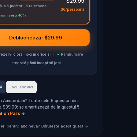
$29.99
 la 5 jucători, 5 telefoane
$6/persoană
nomisești 40%
Deblochează · $29.99
ezervi o oră · joci în orice zi
·
✓
Rambursare
integrală până începi să joci
tă
Locuiesc aici
în Amsterdam? Toate cele 6 questuri din
 $39.99: se amortizează de la questul 5.
ation Pass
→
ri pentru altcineva? Dăruiește acest quest →