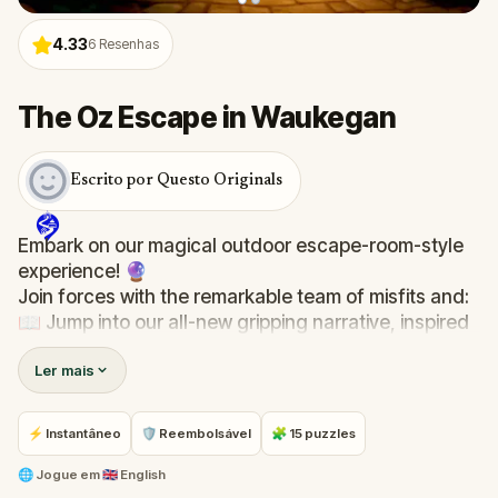
4.33
6
Resenhas
The Oz Escape in Waukegan
Escrito por Questo Originals
Embark on our magical outdoor escape-room-style
experience! 🔮
Join forces with the remarkable team of misfits and:
📖 Jump into our all-new gripping narrative, inspired
by L. Frank Baum’s original Oz novel from 1900!
Ler mais
🤔 Try to outsmart the witch by cracking immersive
puzzles with friends, or tackle her challenges solo,
facing off against the leaderboard.
⚡ Instantâneo
🛡 Reembolsável
🧩 15 puzzles
🎵Enjoy original new songs, in the theme of Oz,
🌐
Jogue em
🇬🇧 English