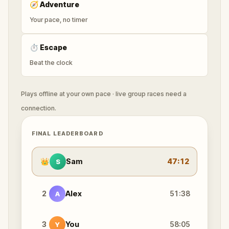
🧭
Adventure
Your pace, no timer
⏱
Escape
Beat the clock
Plays offline at your own pace · live group races need a
connection.
FINAL LEADERBOARD
👑
Sam
47:12
S
2
Alex
51:38
A
3
You
58:05
Y