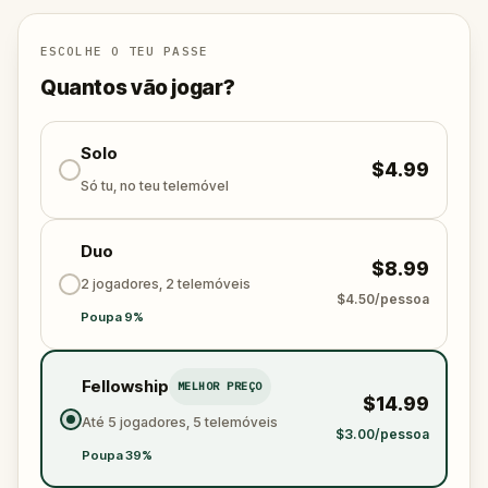
specially created for this game, available in the app
and on-demand when you get home.
🌈 Follow clues to uncover each new location and
ESCOLHE O TEU PASSE
discover (or rediscover) places around town in a
Quantos vão jogar?
whole new light.
Solo
$4.99
Make sure you have your phone charged and your
Só tu, no teu telemóvel
walking shoes on!
Tick-tock, time to escape!
Duo
$8.99
2 jogadores, 2 telemóveis
$4.50/pessoa
Poupa 9%
Fellowship
MELHOR PREÇO
$14.99
Até 5 jogadores, 5 telemóveis
$3.00/pessoa
Poupa 39%