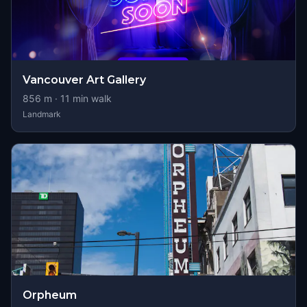
Vancouver Art Gallery
856
m ·
11
min walk
Landmark
Orpheum