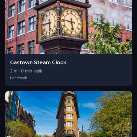
Gastown Steam Clock
2
m ·
0
min walk
Landmark