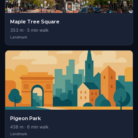
Maple Tree Square
353
m ·
5
min walk
Landmark
Pigeon Park
438
m ·
6
min walk
Landmark