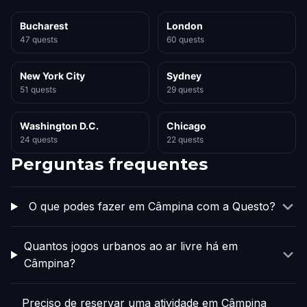
Bucharest
London
47 quests
60 quests
New York City
Sydney
51 quests
29 quests
Washington D.C.
Chicago
24 quests
22 quests
Perguntas frequentes
O que podes fazer em Câmpina com a Questo?
Quantos jogos urbanos ao ar livre há em
Câmpina?
Preciso de reservar uma atividade em Câmpina