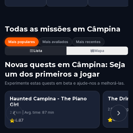
Todas as missões em
Câmpina
Mais populares
Mais avaliados
Mais recentes
Lista
Mapa
Novas quests em Câmpina: Seja
um dos primeiros a jogar
Experimente estas quests em beta e ajude-nos a melhorá-las.
Haunted Campina - The Piano
The Drin
Girl
2.5 km | Avg. 
2.9 km | Avg. time: 87 min
4.67
4.87