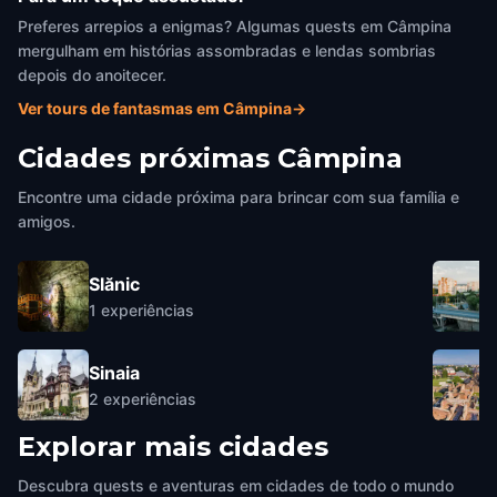
Preferes arrepios a enigmas? Algumas quests em Câmpina
mergulham em histórias assombradas e lendas sombrias
depois do anoitecer.
Ver tours de fantasmas em Câmpina
→
Cidades próximas
Câmpina
Encontre uma cidade próxima para brincar com sua família e
amigos.
Slănic
1
experiências
Sinaia
2
experiências
Explorar mais cidades
Descubra quests e aventuras em cidades de todo o mundo