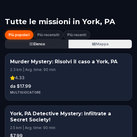
Tutte le missioni in
York, PA
Più popolari
Più recensiti
Più recenti
Elenco
Mappa
Murder Mystery: Risolvi il caso a York, PA
2.3 km | Avg. time: 90 min
4.33
da $17.99
MULTIGIOCATORE
York, PA Detective Mystery: Infiltrate a
Secret Society!
2.5 km | Avg. time: 90 min
$7.99