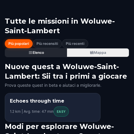
Tutte le missioni in
Woluwe-
Saint-Lambert
Più popolari
Più recensiti
Più recenti
Elenco
Mappa
Nuove quest a Woluwe-Saint-
Lambert: Sii tra i primi a giocare
Prova queste quest in beta e aiutaci a migliorarle.
Echoes through time
STEP INTO THE STORY
1.2 km | Avg. time: 47 min
KIDS' FAVORITE
EASY
Modi per esplorare Woluwe-