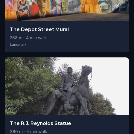
The Depot Street Mural
268
m ·
4
min walk
Landmark
The R.J. Reynolds Statue
360
m ·
5
min walk