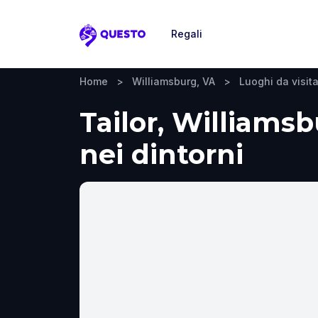
Regali
Questo
Home
>
Williamsburg, VA
>
Luoghi da visit
Tailor, Williamsb
nei dintorni