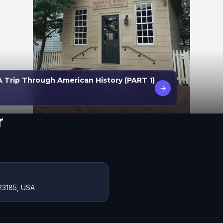
A Trip Through American History (PART 1)
→
r
 23185, USA