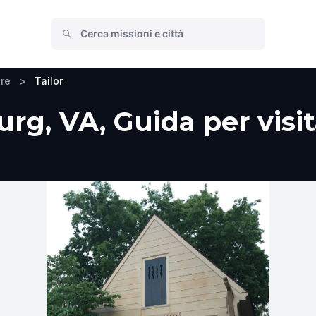
are
>
Tailor
urg, VA, Guida per visit