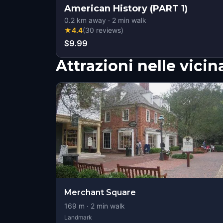
American History (PART 1)
0.2
km away
·
2
min walk
★
4.4
(
30
reviews
)
$9.99
Attrazioni nelle vici
Merchant Square
169
m ·
2
min walk
Landmark