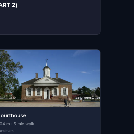
ART 2)
Courthouse
04
m ·
5
min walk
andmark