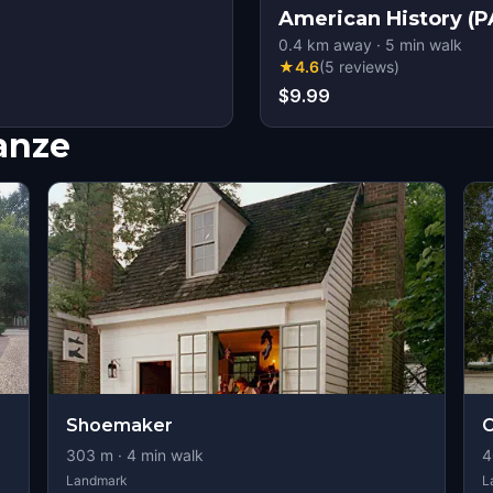
American History (P
0.4
km away
·
5
min walk
★
4.6
(
5
reviews
)
$9.99
nanze
Shoemaker
303
m ·
4
min walk
4
Landmark
L