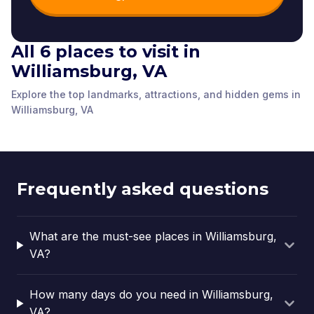
All 6 places to visit in
Peyton Randolph
Courthouse
House
Williamsburg, VA
Printing Office
Merchant Square
Williamsburg, VA
,
Williamsburg, VA
,
Tailor
Shoemaker
Williamsburg, VA
,
Williamsburg, VA
,
Williamsburg, VA
,
Williamsburg, VA
,
Explore the top landmarks, attractions, and hidden gems in
United States of
United States of
United States of
United States of
Williamsburg, VA
United States of
United States of
America
America
America
America
America
America
Frequently asked questions
What are the must-see places in Williamsburg,
VA?
How many days do you need in Williamsburg,
VA?