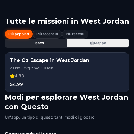
Tutte le missioni in
West Jordan
Più popolari
Più recensiti
Più recenti
Elenco
Mappa
The Oz Escape in West Jordan
2.1 km | Avg. time: 90 min
4.83
$4.99
Modi per esplorare West Jordan
con Questo
Un'app, un tipo di quest: tanti modi di giocarci.
Come caccia al tesoro